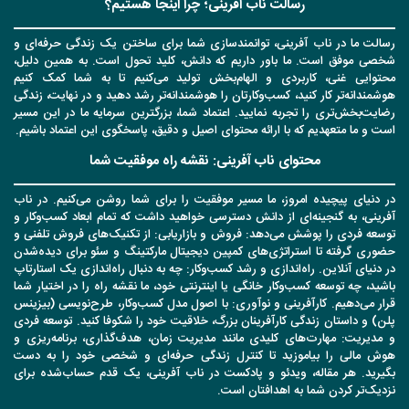
رسالت ناب آفرینی؛ چرا اینجا هستیم؟
رسالت ما در ناب آفرینی، توانمندسازی شما برای ساختن یک زندگی حرفه‌ای و
شخصی موفق است. ما باور داریم که دانش، کلید تحول است. به همین دلیل،
محتوایی غنی، کاربردی و الهام‌بخش تولید می‌کنیم تا به شما کمک کنیم
هوشمندانه‌تر کار کنید، کسب‌وکارتان را هوشمندانه‌تر رشد دهید و در نهایت، زندگی
رضایت‌بخش‌تری را تجربه نمایید. اعتماد شما، بزرگترین سرمایه ما در این مسیر
است و ما متعهدیم که با ارائه محتوای اصیل و دقیق، پاسخگوی این اعتماد باشیم.
محتوای ناب آفرینی: نقشه راه موفقیت شما
در دنیای پیچیده امروز، ما مسیر موفقیت را برای شما روشن می‌کنیم. در ناب
آفرینی، به گنجینه‌ای از دانش دسترسی خواهید داشت که تمام ابعاد کسب‌وکار و
توسعه فردی را پوشش می‌دهد: فروش و بازاریابی: از تکنیک‌های فروش تلفنی و
حضوری گرفته تا استراتژی‌های کمپین دیجیتال مارکتینگ و سئو برای دیده‌شدن
در دنیای آنلاین. راه‌اندازی و رشد کسب‌وکار: چه به دنبال راه‌اندازی یک استارتاپ
باشید، چه توسعه کسب‌وکار خانگی یا اینترنتی خود، ما نقشه راه را در اختیار شما
قرار می‌دهیم. کارآفرینی و نوآوری: با اصول مدل کسب‌وکار، طرح‌نویسی (بیزینس
پلن) و داستان زندگی کارآفرینان بزرگ، خلاقیت خود را شکوفا کنید. توسعه فردی
و مدیریت: مهارت‌های کلیدی مانند مدیریت زمان، هدف‌گذاری، برنامه‌ریزی و
هوش مالی را بیاموزید تا کنترل زندگی حرفه‌ای و شخصی خود را به دست
بگیرید. هر مقاله، ویدئو و پادکست در ناب آفرینی، یک قدم حساب‌شده برای
نزدیک‌تر کردن شما به اهدافتان است.