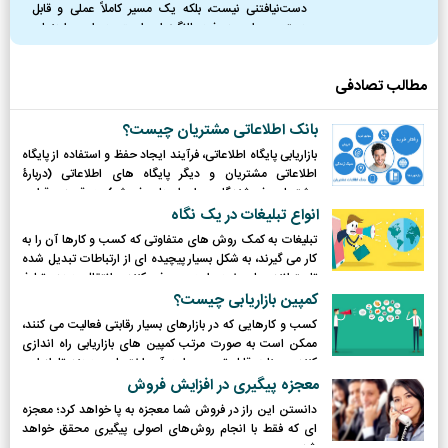
دست‌نیافتنی نیست، بلکه یک مسیر کاملاً عملی و قابل
دسترس برای هر فرد باانگیزه‌ای است. در این راهنمای
جامع، نقشه راه کاملی از نقطه صفر را ترسیم کردیم؛
مطالب تصادفی
بانک اطلاعاتی مشتریان چیست؟
بازاریابی پایگاه اطلاعاتی، فرآیند ایجاد حفظ و استفاده از پایگاه
اطلاعاتی مشتریان و دیگر پایگاه های اطلاعاتی (دربارۀ
مشتریان، فروشندگان، واسطه‌های فروش) به قصد برقراری
تماس و انجام معامله بازاریابی پایگاه اطلاعاتی گویند.
انواع تبلیغات در یک نگاه
تبلیغات به کمک روش های متفاوتی که کسب و کارها آن را به
کار می گیرند، به شکل بسیار پیچیده ای از ارتباطات تبدیل شده
تا بتوانند پیام خود را به مصرف کننده انتقال دهد. تبلیغ
کنندگان امروزی طیف وسیعی از انتخاب ها در اختیار دارند.
کمپین بازاریابی چیست؟
کسب و کارهایی که در بازارهای بسیار رقابتی فعالیت می کنند،
ممکن است به صورت مرتب کمپین های بازاریابی راه اندازی
کنند و منابع قابل توجهی را به آن اختصاص دهند تا از این
طریق بتوانند آگاهی برند ایجاد کنند و منجر به افزایش فروش
معجزه پیگیری در افزایش فروش
شوند. طراحی کمپین بازاریابی با توجه به تاثیری که بر توسعهی
دانستن این راز در فروش شما معجزه به پا خواهد کرد؛ معجزه
کسب و کار می گذارد، بسیار حائز اهمیت است.
ای که فقط با انجام روش‌های اصولی پیگیری محقق خواهد