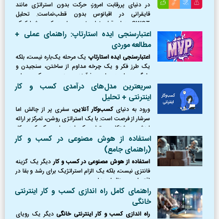
در دنیای پررقابت امروز، حرکت بدون استراتژی مانند
قایقرانی در اقیانوس بدون قطب‌نماست. تحلیل
SWOT همان قطب‌نمای ضروری است که به شما کمک
می‌کند موقعیت دقیق خود را بشناسید، از طوفان‌ها
اعتبارسنجی ایده استارتاپ: راهنمای عملی +
(تهدیدها) دوری کنید،
مطالعه موردی
اعتبارسنجی ایده استارتاپ
یک مرحله یک‌باره نیست، بلکه
یک طرز فکر و یک چرخه مداوم از ساختن، سنجیدن و
یادگیری است. این فرآیند، مرز بین یک رویای
شکست‌خورده و یک کسب‌وکار موفق را ترسیم می‌کند.
سریعترین مدل‌های درآمدی کسب و کار
اینترنتی + تحلیل
ورود به دنیای
کسب‌وکار آنلاین
، سفری پر از چالش اما
سرشار از فرصت است. با یک استراتژی روشن، تمرکز بر ارائه
ارزش و پشتکار، می‌توان یک ایده را به یک کسب‌وکار
پایدار و سودآور تبدیل کرد.
استفاده از هوش مصنوعی در کسب و کار
(راهنمای جامع)
استفاده از هوش مصنوعی در کسب و کار
دیگر یک گزینه
فانتزی نیست، بلکه یک الزام استراتژیک برای رشد و بقا در
اقتصاد دیجیتال امروز است.
راهنمای کامل راه اندازی کسب و کار اینترنتی
خانگی
راه اندازی کسب و کار اینترنتی خانگی
دیگر یک رویای