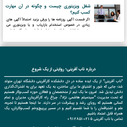
شد.
شغل ویزیتوری چیست و چگونه در آن مهارت
کسب کنیم؟
اگر قسمت آگهی روزنامه ها را ورقی بزنید احتمالاً آگهی های
زیادی در خصوص استخدام بازاریاب و یا ویزیتوری می
بینید. مطمئنا این شغل برای خیلی از افراد جویای کار مقداری
جذابیت دارد و حتی برخی برای امتحان کردن و اینکه چند وقتی
بیکار نباشند به این کار روی می آورند. اما شغل ویزیتوری دقیقاً
چه چیزی است؟
درباره ناب آفرینی؛ روایتی از یک شروع
"ناب آفرینی" از یک ایده ساده در دل دانشکده کارآفرینی دانشگاه تهران متولد
شد؛ جایی که شور و اشتیاق ما برای ساختن، به یک تعهد برای به اشتراک‌گذاری
دانش تبدیل شد. امروز، ما یک تیم از متخصصان و فعالان حوزه کسب‌وکار هستیم
که تحت مدیریت "سیدمیثم هاشمی نژاد"، چراغ راه کارآفرینان، مدیران و تمام
کسانی هستیم که رویای رشد و پیشرفت در سر دارند. ما اینجا هستیم تا تجربه،
علم و اشتیاقمان را با شما تقسیم کنیم و در مسیر پرپیچ‌وخم کسب‌وکارتان، یک
همراه قابل اعتماد باشیم.
تماس با ناب آفرینی 09128510215