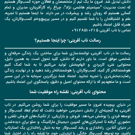
دانش تبدیل شد. امروز، ما یک تیم از متخصصان و فعالان حوزه کسب‌وکار هستیم
که تحت مدیریت "سیدمیثم هاشمی نژاد"، چراغ راه کارآفرینان، مدیران و تمام
کسانی هستیم که رویای رشد و پیشرفت در سر دارند. ما اینجا هستیم تا تجربه،
علم و اشتیاقمان را با شما تقسیم کنیم و در مسیر پرپیچ‌وخم کسب‌وکارتان، یک
همراه قابل اعتماد باشیم.
تماس با ناب آفرینی 09128510215
رسالت ناب آفرینی؛ چرا اینجا هستیم؟
رسالت ما در ناب آفرینی، توانمندسازی شما برای ساختن یک زندگی حرفه‌ای و
شخصی موفق است. ما باور داریم که دانش، کلید تحول است. به همین دلیل،
محتوایی غنی، کاربردی و الهام‌بخش تولید می‌کنیم تا به شما کمک کنیم
هوشمندانه‌تر کار کنید، کسب‌وکارتان را هوشمندانه‌تر رشد دهید و در نهایت، زندگی
رضایت‌بخش‌تری را تجربه نمایید. اعتماد شما، بزرگترین سرمایه ما در این مسیر
است و ما متعهدیم که با ارائه محتوای اصیل و دقیق، پاسخگوی این اعتماد باشیم.
محتوای ناب آفرینی: نقشه راه موفقیت شما
در دنیای پیچیده امروز، ما مسیر موفقیت را برای شما روشن می‌کنیم. در ناب
آفرینی، به گنجینه‌ای از دانش دسترسی خواهید داشت که تمام ابعاد کسب‌وکار و
توسعه فردی را پوشش می‌دهد: فروش و بازاریابی: از تکنیک‌های فروش تلفنی و
حضوری گرفته تا استراتژی‌های کمپین دیجیتال مارکتینگ و سئو برای دیده‌شدن
در دنیای آنلاین. راه‌اندازی و رشد کسب‌وکار: چه به دنبال راه‌اندازی یک استارتاپ
باشید، چه توسعه کسب‌وکار خانگی یا اینترنتی خود، ما نقشه راه را در اختیار شما