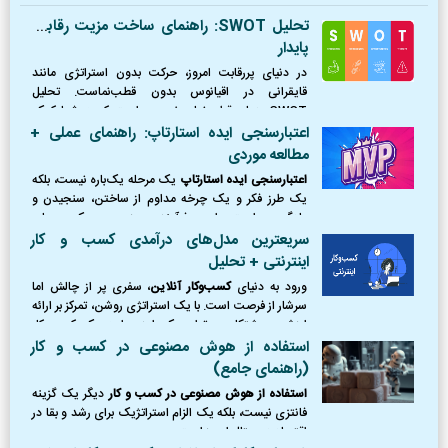
تحلیل SWOT: راهنمای ساخت مزیت رقابتی
پایدار
در دنیای پررقابت امروز، حرکت بدون استراتژی مانند
قایقرانی در اقیانوس بدون قطب‌نماست. تحلیل
SWOT همان قطب‌نمای ضروری است که به شما کمک
می‌کند موقعیت دقیق خود را بشناسید، از طوفان‌ها
اعتبارسنجی ایده استارتاپ: راهنمای عملی +
(تهدیدها) دوری کنید،
مطالعه موردی
اعتبارسنجی ایده استارتاپ
یک مرحله یک‌باره نیست، بلکه
یک طرز فکر و یک چرخه مداوم از ساختن، سنجیدن و
یادگیری است. این فرآیند، مرز بین یک رویای
شکست‌خورده و یک کسب‌وکار موفق را ترسیم می‌کند.
سریعترین مدل‌های درآمدی کسب و کار
اینترنتی + تحلیل
ورود به دنیای
کسب‌وکار آنلاین
، سفری پر از چالش اما
سرشار از فرصت است. با یک استراتژی روشن، تمرکز بر ارائه
ارزش و پشتکار، می‌توان یک ایده را به یک کسب‌وکار
پایدار و سودآور تبدیل کرد.
استفاده از هوش مصنوعی در کسب و کار
(راهنمای جامع)
استفاده از هوش مصنوعی در کسب و کار
دیگر یک گزینه
فانتزی نیست، بلکه یک الزام استراتژیک برای رشد و بقا در
اقتصاد دیجیتال امروز است.