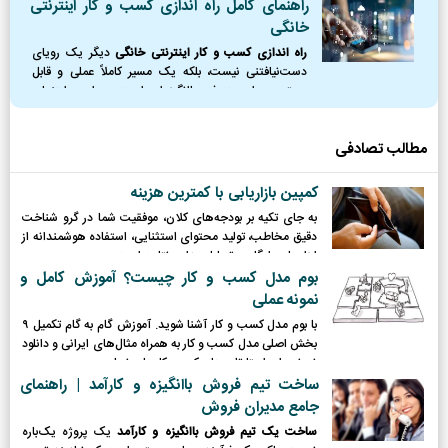
راهنمای کامل راه اندازی کسب و کار اینترنتی
خانگی
راه اندازی کسب و کار اینترنتی خانگی
دیگر یک رویای
دست‌نیافتنی نیست، بلکه یک مسیر کاملاً عملی و قابل
دسترس برای هر فرد باانگیزه‌ای است. در این راهنمای
جامع، نقشه راه کاملی از نقطه صفر را ترسیم کردیم؛
مطالب تصادفی
کمپین بازاریابی با کمترین هزینه
به جای تکیه بر بودجه‌های کلان، موفقیت شما در گرو شناخت
دقیق مخاطب، تولید محتوای استثنایی، استفاده هوشمندانه از
ابزارهای رایگان و تحلیل مداوم نتایج است.
بوم مدل کسب و کار چیست؟ آموزش کامل و
نمونه عملی
با بوم مدل کسب و کار آشنا شوید. آموزش گام به گام تکمیل ۹
بخش اصلی مدل کسب و کار به همراه مثال‌های ایرانی و دانلود
نمونه برای استارتاپ‌ها و کسب‌وکارهای نوپا.
ساخت تیم فروش باانگیزه و کارآمد | راهنمای
جامع مدیران فروش
ساخت یک تیم فروش باانگیزه و کارآمد
یک پروژه یک‌باره