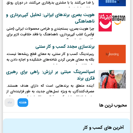
را فدا می‌کنند یا با مشتری بدرفتاری می‌کنند، در دوران رونق
مجازات خواهند شد.
هویت بصری برندهای ایرانی: تحلیل کپی‌برداری و
ناهماهنگی
چرا هویت بصری، بسته‌بندی و طراحی محصولات ایرانی (حتی
لوکس) اغلب کپی‌برداری، ناهماهنگ یا فاقد خلاقیت لازم برای
رقابت جهانی است؟
برندسازی مجدد کسب و کار سنتی
ریبرندینگ کسب و کار سنتی، به معنای قطع ریشه‌ها نیست،
بلکه به معنای هرس کردن شاخه‌های خشکیده و اجازه دادن به
رشد شاخه‌های جدید و پربار است.
اسپانسرینگ مبتنی بر ارزش: راهی برای رهبری
فکری برند
آینده متعلق به برندهایی است که دارای هدف هستند.
مصرف‌کنندگان، به ویژه نسل‌های جدید، به طور فزاینده‌ای از
برندها انتظار دارند که در قبال مسائل اجتماعی و محیطی
هفته
ماه
موضع‌گیری کرده و نقش فعالی ایفا کنند.
محبوب ترین ها
آخرین های کسب و کار