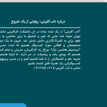
درباره ناب آفرینی؛ روایتی از یک شروع
"ناب آفرینی" از یک ایده ساده در دل دانشکده کارآفرینی دانشگ
تهران متولد شد؛ جایی که شور و اشتیاق ما برای ساختن، به 
تعهد برای به اشتراک‌گذاری دانش تبدیل شد. امروز، ما یک تیم 
متخصصان و فعالان حوزه کسب‌وکار هستیم که تحت مدیر
"سیدمیثم هاشمی نژاد"، چراغ راه کارآفرینان، مدیران و تمام کس
هستیم که رویای رشد و پیشرفت در سر دارند. ما اینجا هستیم 
تجربه، علم و اشتیاقمان را با شما تقسیم کنیم و در مسیر پرپیچ‌
کسب‌وکارتان، یک همراه قابل اعتماد باشیم.
تماس با ناب آفرینی 09128510215