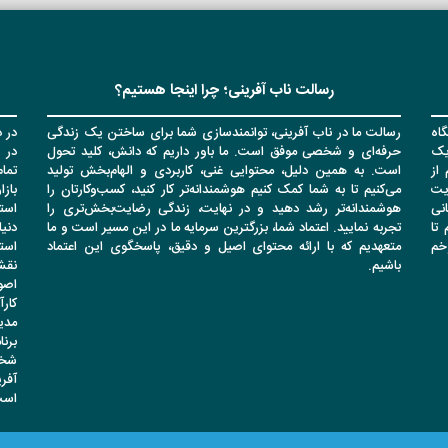
رسالت ناب آفرینی؛ چرا اینجا هستیم؟
اه
رسالت ما در ناب آفرینی، توانمندسازی شما برای ساختن یک زندگی
در د
یک
حرفه‌ای و شخصی موفق است. ما باور داریم که دانش، کلید تحول
در 
از
است. به همین دلیل، محتوایی غنی، کاربردی و الهام‌بخش تولید
تما
یت
می‌کنیم تا به شما کمک کنیم هوشمندانه‌تر کار کنید، کسب‌وکارتان را
باز
انی
هوشمندانه‌تر رشد دهید و در نهایت، زندگی رضایت‌بخش‌تری را
است
تا
تجربه نمایید. اعتماد شما، بزرگترین سرمایه ما در این مسیر است و ما
دنیا
وخم
متعهدیم که با ارائه محتوای اصیل و دقیق، پاسخگوی این اعتماد
است
باشیم.
نقشه
اصو
کار
مدی
برن
شخص
آفر
است