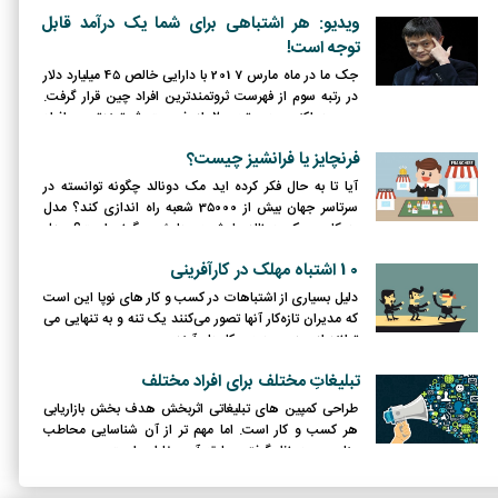
همشهری اش را نیز به خودکفایی برساند.
ویدیو: هر اشتباهی برای شما یک درآمد قابل
توجه است!
جک ما در ماه مارس 2017 با دارایی خالص 45 میلیارد دلار
در رتبه سوم از فهرست ثروتمندترین افراد چین قرار گرفت.
وی هم‌اکنون در رتبه ۲۰ از فهرست ثروتمندترین افراد
جهان مجله فوربز قرار دارد.
فرنچایز یا فرانشیز چیست؟
آیا تا به حال فکر کرده اید مک دونالد چگونه توانسته در
سرتاسر جهان بیش از 35000 شعبه راه اندازی کند؟ مدل
همکاری مک دونالد با شعبه هایش چگونه است؟ مدل
کسب و کار فرانچایز یا فرانشیز چیست و چگونه برای همکاری
10 اشتباه مهلک در کارآفرینی
شرکت ها استفاده می شود؟
دلیل بسیاری از اشتباهات در کسب و کار های نوپا این است
که مدیران تازه‌کار آنها تصور می‌کنند یک‌ تنه و به‌ تنهایی می‌
توانند از عهده‌ی همه‌ی کارها برآیند.
تبلیغاتِ مختلف برای افراد مختلف
طراحی کمپین های تبلیغاتی اثربخش هدف بخش بازاریابی
هر کسب و کار است. اما مهم تر از آن شناسایی محاطب
مناسب و در نظر گرفتن سلیقه آن مخاطب است.