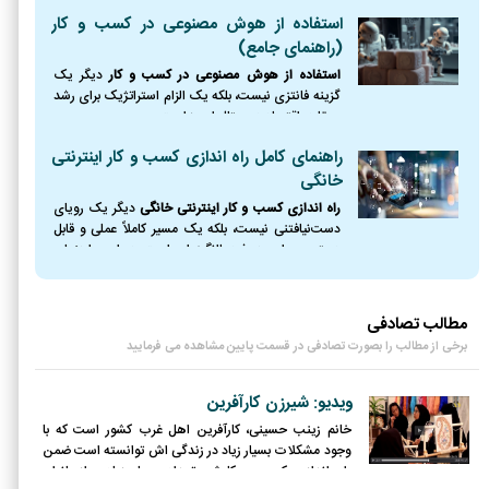
کسب‌وکار پایدار و سودآور تبدیل کرد.
استفاده از هوش مصنوعی در کسب و کار
(راهنمای جامع)
استفاده از هوش مصنوعی در کسب و کار
دیگر یک
گزینه فانتزی نیست، بلکه یک الزام استراتژیک برای رشد
و بقا در اقتصاد دیجیتال امروز است.
راهنمای کامل راه اندازی کسب و کار اینترنتی
خانگی
راه اندازی کسب و کار اینترنتی خانگی
دیگر یک رویای
دست‌نیافتنی نیست، بلکه یک مسیر کاملاً عملی و قابل
دسترس برای هر فرد باانگیزه‌ای است. در این راهنمای
جامع، نقشه راه کاملی از نقطه صفر را ترسیم کردیم؛
مطالب تصادفی
برخی از مطالب را بصورت تصادفی در قسمت پایین مشاهده می فرمایید
ویدیو: شیرزن کارآفرین
خانم زینب حسینی، کارآفرین اهل غرب کشور است که با
وجود مشکلات بسیار زیاد در زندگی اش توانسته است ضمن
راه اندازی کسب و کارش، تعداد بسیار زیادی از بانوان