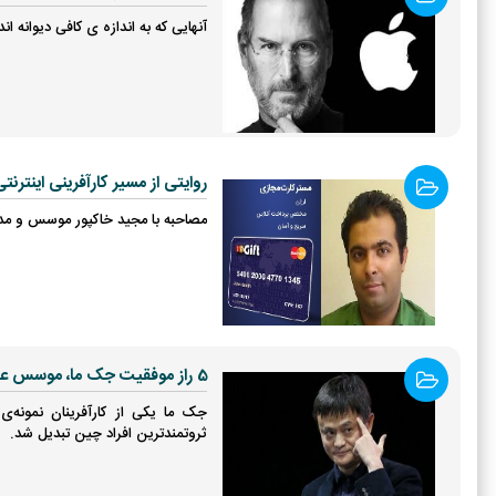
آنهایی که به اندازه ی کافی دیوانه ان
روایتی از مسیر کارآفرینی اینترنت
مصاحبه با مجید خاکپور موسس و مدیر Tehranpayment؛ ارائه خدمات آنلاین ارزی، دانشجویی و د
5 راز موفقیت جک ما، موسس علی بابا
جک ما یکی از کارآفرینان نمونه‌ی
ثروتمندترین افراد چین تبدیل شد.