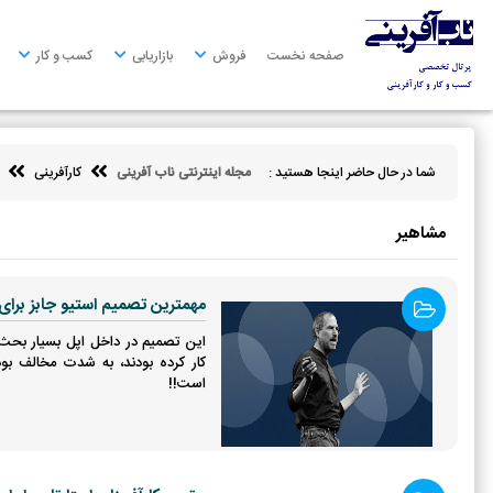
صفحه
نخست
صفحه نخست
فروش
بازاریابی
کسب و کار
فروش
بازاریابی
شما در حال حاضر اینجا هستید :
مجله اینترنتی ناب آفرینی
کارآفرینی
کسب
و
کار
مشاهیر
کارآفرینی
مهمترین تصمیم استیو جابز برای
توسعه
فردی
کار کرده بودند، به شدت مخالف بو
مالی
است!!
ناب
آفرینی