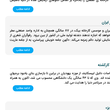
ارخانه ی صنعتی را بالاخره بر اساس الگوهای آزمایش شده در دنیا، تاسیس
ادامه مطلب
ایران
علی‌اکبر رفوگران کارآفرین با سابقه ایران و موسس کارخانه بیک، در 87 سالگی همچنان به اداره واحد صنعتی عطر
هد که اجازه ندهند دغدغه تولید ملی در کشور از بین برود. رفوگران شعری از
ش تولید دائم زمزمه می‌کند: «کهن جامه خویش پیراستن، به از جامه عاریت
ادامه مطلب
کارکشته
ت دانیل لیبسکایند، از موزه یهودیان در برلین تا بازسازی بنای یادبود برجهای
دوقلو در نیویورک، موجب شهرتش شده اند. وی که تا ۴۳ سالگی یک دانشگاهی محسوب می شد، اکنون به همراه
ند در سرتاسر دنیا را هدایت می کند.
ادامه مطلب
بز»