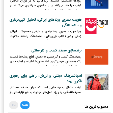
رکودها همیشگی نیستند. برندهایی که در دوران سختی،
کیفیت را فدا می‌کنند یا با مشتری بدرفتاری می‌کنند، در
دوران رونق مجازات خواهند شد.
هویت بصری برندهای ایرانی: تحلیل کپی‌برداری
و ناهماهنگی
چرا هویت بصری، بسته‌بندی و طراحی محصولات ایرانی
(حتی لوکس) اغلب کپی‌برداری، ناهماهنگ یا فاقد خلاقیت
لازم برای رقابت جهانی است؟
برندسازی مجدد کسب و کار سنتی
ریبرندینگ کسب و کار سنتی، به معنای قطع ریشه‌ها نیست،
بلکه به معنای هرس کردن شاخه‌های خشکیده و اجازه دادن
به رشد شاخه‌های جدید و پربار است.
اسپانسرینگ مبتنی بر ارزش: راهی برای رهبری
فکری برند
آینده متعلق به برندهایی است که دارای هدف هستند.
مصرف‌کنندگان، به ویژه نسل‌های جدید، به طور فزاینده‌ای از
برندها انتظار دارند که در قبال مسائل اجتماعی و محیطی
موضع‌گیری کرده و نقش فعالی ایفا کنند.
هفته
ماه
محبوب ترین ها