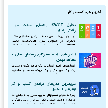
آخرین های کسب و کار
تحلیل SWOT: راهنمای ساخت مزیت
رقابتی پایدار
در دنیای پررقابت امروز، حرکت بدون استراتژی مانند
قایقرانی در اقیانوس بدون قطب‌نماست. تحلیل
SWOT همان قطب‌نمای ضروری است که به شما کمک
می‌کند موقعیت دقیق خود را بشناسید، از طوفان‌ها
اعتبارسنجی ایده استارتاپ: راهنمای عملی +
(تهدیدها) دوری کنید،
مطالعه موردی
اعتبارسنجی ایده استارتاپ
یک مرحله یک‌باره نیست،
بلکه یک طرز فکر و یک چرخه مداوم از ساختن،
سنجیدن و یادگیری است. این فرآیند، مرز بین یک
رویای شکست‌خورده و یک کسب‌وکار موفق را ترسیم
سریعترین مدل‌های درآمدی کسب و کار
می‌کند.
اینترنتی + تحلیل
ورود به دنیای
کسب‌وکار آنلاین
، سفری پر از چالش اما
سرشار از فرصت است. با یک استراتژی روشن، تمرکز بر
ارائه ارزش و پشتکار، می‌توان یک ایده را به یک