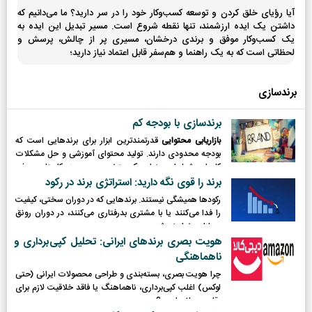
آیا رؤیای خلق کردن و توسعه کسب‌وکار خود را در سر دارید؟ ما می‌دانیم که
داشتن یک ایده ارزشمند، تنها نقطه شروع است. مسیر تبدیل این ایده به
یک کسب‌وکار موفق و برندی درخشان، مسیری پر از چالش، پرسش و
لحظاتی است که به یک راهنما و هم‌سفر قابل اعتماد نیاز دارید؛
برندسازی
برندسازی با بودجه کم
بازاریابی محتوایی
قدرتمندترین ابزار برای برندهایی است که
بودجه محدودی دارند. تولید محتوای آموزشی و حل مشکلات
کاربران، شما را به عنوان یک متخصص در حوزه کاریتان معرفی
می‌کند.
برند را قوی نگه دارید: استراتژی برند در رکود
رکودها همیشگی نیستند. برندهایی که در دوران سختی، کیفیت
را فدا می‌کنند یا با مشتری بدرفتاری می‌کنند، در دوران رونق
مجازات خواهند شد.
هویت بصری برندهای ایرانی: تحلیل کپی‌برداری و
ناهماهنگی
چرا هویت بصری، بسته‌بندی و طراحی محصولات ایرانی (حتی
لوکس) اغلب کپی‌برداری، ناهماهنگ یا فاقد خلاقیت لازم برای
رقابت جهانی است؟