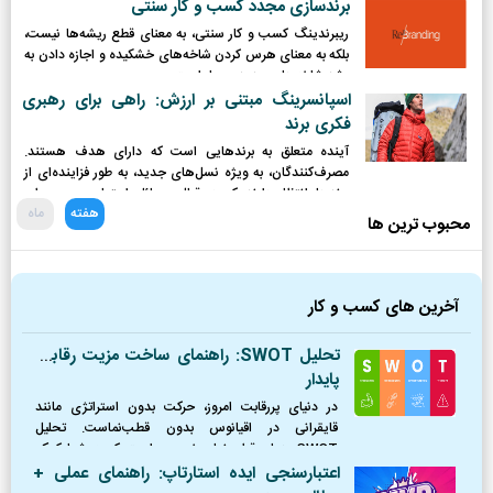
برندسازی مجدد کسب و کار سنتی
ریبرندینگ کسب و کار سنتی، به معنای قطع ریشه‌ها نیست،
بلکه به معنای هرس کردن شاخه‌های خشکیده و اجازه دادن به
رشد شاخه‌های جدید و پربار است.
اسپانسرینگ مبتنی بر ارزش: راهی برای رهبری
فکری برند
آینده متعلق به برندهایی است که دارای هدف هستند.
مصرف‌کنندگان، به ویژه نسل‌های جدید، به طور فزاینده‌ای از
برندها انتظار دارند که در قبال مسائل اجتماعی و محیطی
هفته
ماه
موضع‌گیری کرده و نقش فعالی ایفا کنند.
محبوب ترین ها
آخرین های کسب و کار
تحلیل SWOT: راهنمای ساخت مزیت رقابتی
پایدار
در دنیای پررقابت امروز، حرکت بدون استراتژی مانند
قایقرانی در اقیانوس بدون قطب‌نماست. تحلیل
SWOT همان قطب‌نمای ضروری است که به شما کمک
می‌کند موقعیت دقیق خود را بشناسید، از طوفان‌ها
اعتبارسنجی ایده استارتاپ: راهنمای عملی +
(تهدیدها) دوری کنید،