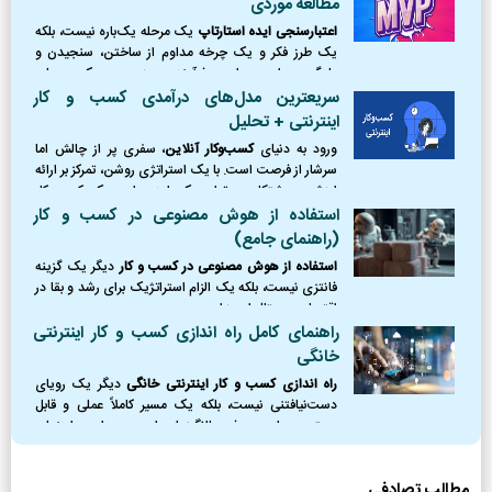
مطالعه موردی
اعتبارسنجی ایده استارتاپ
یک مرحله یک‌باره نیست، بلکه
یک طرز فکر و یک چرخه مداوم از ساختن، سنجیدن و
یادگیری است. این فرآیند، مرز بین یک رویای
شکست‌خورده و یک کسب‌وکار موفق را ترسیم می‌کند.
سریعترین مدل‌های درآمدی کسب و کار
اینترنتی + تحلیل
ورود به دنیای
کسب‌وکار آنلاین
، سفری پر از چالش اما
سرشار از فرصت است. با یک استراتژی روشن، تمرکز بر ارائه
ارزش و پشتکار، می‌توان یک ایده را به یک کسب‌وکار
پایدار و سودآور تبدیل کرد.
استفاده از هوش مصنوعی در کسب و کار
(راهنمای جامع)
استفاده از هوش مصنوعی در کسب و کار
دیگر یک گزینه
فانتزی نیست، بلکه یک الزام استراتژیک برای رشد و بقا در
اقتصاد دیجیتال امروز است.
راهنمای کامل راه اندازی کسب و کار اینترنتی
خانگی
راه اندازی کسب و کار اینترنتی خانگی
دیگر یک رویای
دست‌نیافتنی نیست، بلکه یک مسیر کاملاً عملی و قابل
دسترس برای هر فرد باانگیزه‌ای است. در این راهنمای
جامع، نقشه راه کاملی از نقطه صفر را ترسیم کردیم؛
مطالب تصادفی