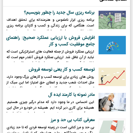
برنامه ریزی سال جدید را چطور بنویسیم؟
برنامه ریزی ابزار ناملموس و هنرمندانه برای تحقق اهداف
است. هنگامی که برای زندگی و کسب و کارتان برنامه ریزی
داشته باشید، در هر لحظه می توانید مسیرتان را به درستی پیدا
کنید؛ می توانید جایگاه فعلی تان را به وضح درک کنید؛ می
افزایش فروش با ارزیابی عملکرد صحیح: راهنمای
توانید امیدوارانه تر ادامه دهید؛ می توانید سریعتر به اهدافتان
جامع موفقیت کسب و کار
برسید و البته می توانید بیشتر رشد کنید!
ارزیابی عملکرد فروش از جمله فعالیت های استراتژیکی است که
نباید از آن غافل شد. ارزیابی عملکرد فروش آنقدر مهم است که
غفلت از آن، به مثابه حرکت روی لبه تیغ است؛ تا به خودت
بیایی شاید به دره ورشکستگی سقوط کنی! لذا جهت ارزیابی
توسعه کسب و کار یعنی توسعه فروش
عملکرد فروش می بایست شاخص های کلیدی ارزیابی عملکرد
روش های زیادی برای توسعه کسب و کارهای بزرگ وجود دارد،
تعیین کرد. شاخص هایی که با آن بتوان به درستی رفتار هر
مثل احداث شعب جدید و اعطای حق امتیاز؛ اما این سبک از
فروشنده و کل واحد فروش را با عدد و رقم اندازه گیری کرد؛ نه
توسعه مناسب کسب و کارهای بزرگ است. چراکه نیازمند
از روی حدس و گمان و تحلیل شهودی!
داشتن برندی قوی در صنعت است و تزریق سرمایه هم لازم
مادر نمونه یا کارمند ایده آل
است. کسب و کارهای کوچک و استارتاپ ها متناسب با دانش،
این احساس در ما وجود دارد که مدام درگیر چیزی هستیم.
وقت، پول و انرژی شان باید از فرمول دیگری برای توسعه کسب
همیشه برای کاری دیر کرده ایم. همیشه در خودرو در حال این
و کارشان استفاده کنند. روشی که بتوانند بدون تحمیل هزینه
سو و آن سو رفتنن هستیم. همیشه عجله داریم غذایمان را
چشمگیر، کسب و کارشان را توسعه و رونق بدهند.
تمام کنیم و به تمیزکاری بپردازیم. همیشه در حال حرکت هستیم
معرفی کتاب بی حد و مرز
و به ندرت زمانی برای نفس کشیدن داریم.
بی ‌حد و مرز کتابی است در زمینه توسعه فردی که تا حد زیادی