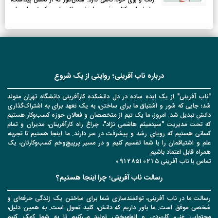
رنگ و بوی خودآگاهی دارد. همان‌طور که از نامش پیداست،
دغدغه این کتاب رفع حصارها و موانعی است که خودمان برای
خود ایجاد می‌کنیم و سپس بی‌آنکه از وجود آن‌ها آگاه باشیم، به
مسیر ادامه می‌دهیم و احتمالاً نتیجه را می‌توان حدس زد! حس
اینکه یک جای کار می‌لنگد و آن‌طور که می‌خواهیم و تلاش
می‌کنیم، به نتیجه نمی‌رسیم.
درباره ناب آفرینی؛ روایتی از یک شروع
"ناب آفرینی" از یک ایده ساده در دل دانشکده کارآفرینی دانشگاه تهران متولد
شد؛ جایی که شور و اشتیاق ما برای ساختن، به یک تعهد برای به اشتراک‌گذاری
دانش تبدیل شد. امروز، ما یک تیم از متخصصان و فعالان حوزه کسب‌وکار هستیم
که تحت مدیریت "سیدمیثم هاشمی نژاد"، چراغ راه کارآفرینان، مدیران و تمام
کسانی هستیم که رویای رشد و پیشرفت در سر دارند. ما اینجا هستیم تا تجربه،
علم و اشتیاقمان را با شما تقسیم کنیم و در مسیر پرپیچ‌وخم کسب‌وکارتان، یک
همراه قابل اعتماد باشیم.
تماس با ناب آفرینی 09128510215
رسالت ناب آفرینی؛ چرا اینجا هستیم؟
رسالت ما در ناب آفرینی، توانمندسازی شما برای ساختن یک زندگی حرفه‌ای و
شخصی موفق است. ما باور داریم که دانش، کلید تحول است. به همین دلیل،
محتوایی غنی، کاربردی و الهام‌بخش تولید می‌کنیم تا به شما کمک کنیم