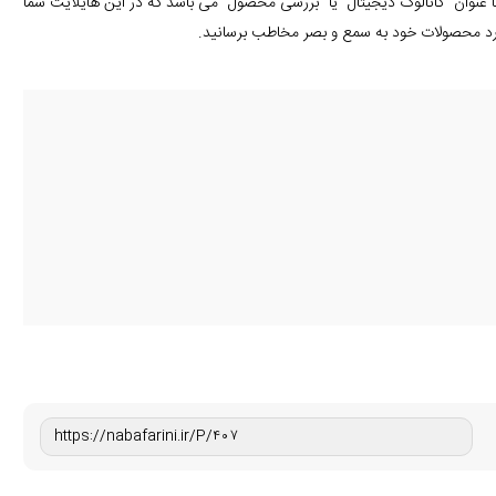
با عنوان "کاتالوگ دیجیتال" یا "بررسی محصول" می باشد که در این هایلایت شما
رد محصولات خود به سمع و بصر مخاطب برسانید.