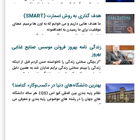
برای یک مسأله کمک می­کند . روش طوفان فکری به ویژه
هنگامی بسیار مفید است که شما بخواهید سنت­ شکنی کنید
هدف گذاری به روش اسمارت (SMART)
و الگوهای تفکر تثبیت شده را تغییر دهید طوری که بتوانید
به روشی نو به همه چیز بنگرید.
ما هدف هایی داریم و می خوایم که به اون ها برسیم. معنای
موفقیت برای ما رسیدن به اهدافمونه.
اما چطور به اهدافمون برسیم؟ به چه روشی؟
زندگی نامه بهروز فروتن موسس صنایع غذایی
بهروز
"از بچگی سختی زندگی را ناخواسته حس کردم قبل از اینکه
زندگی را ببینم سختی زندگی برایم نمایان شد به همین دلیل
احساس می کنم یک حالت خود ساختگی خاص دارم"
بهترین دانشگاه‌های دنیا در «کسب‌و‌کار» کدامند؟
نظام رتبه بندی بین المللی کیو اس (QS) هر ساله دانشگاه
های جهان را در رشته های موضوعی رتبه بندی و معرفی می
کند