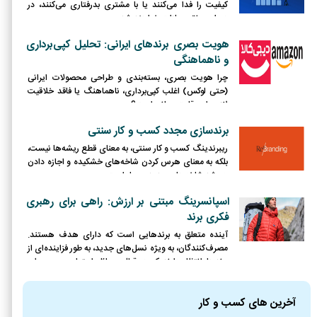
کیفیت را فدا می‌کنند یا با مشتری بدرفتاری می‌کنند، در
دوران رونق مجازات خواهند شد.
هویت بصری برندهای ایرانی: تحلیل کپی‌برداری
و ناهماهنگی
چرا هویت بصری، بسته‌بندی و طراحی محصولات ایرانی
(حتی لوکس) اغلب کپی‌برداری، ناهماهنگ یا فاقد خلاقیت
لازم برای رقابت جهانی است؟
برندسازی مجدد کسب و کار سنتی
ریبرندینگ کسب و کار سنتی، به معنای قطع ریشه‌ها نیست،
بلکه به معنای هرس کردن شاخه‌های خشکیده و اجازه دادن
به رشد شاخه‌های جدید و پربار است.
اسپانسرینگ مبتنی بر ارزش: راهی برای رهبری
فکری برند
آینده متعلق به برندهایی است که دارای هدف هستند.
مصرف‌کنندگان، به ویژه نسل‌های جدید، به طور فزاینده‌ای از
برندها انتظار دارند که در قبال مسائل اجتماعی و محیطی
موضع‌گیری کرده و نقش فعالی ایفا کنند.
آخرین های کسب و کار