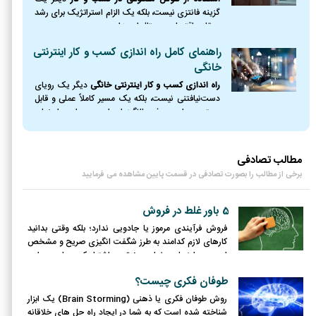
گزینه فانتزی نیست، بلکه یک الزام استراتژیک برای رشد
و بقا در اقتصاد دیجیتال امروز است.
راهنمای کامل راه اندازی کسب و کار اینترنتی
خانگی
راه اندازی کسب و کار اینترنتی خانگی
دیگر یک رویای
دست‌نیافتنی نیست، بلکه یک مسیر کاملاً عملی و قابل
دسترس برای هر فرد باانگیزه‌ای است. در این راهنمای
جامع، نقشه راه کاملی از نقطه صفر را ترسیم کردیم؛
مطالب تصادفی
برخی از مطالب را بصورت تصادفی در قسمت پایین مشاهده می فرمایید
5 باور غلط در فروش
فروش فرآیندی مرموز یا جادویی ندارد؛ بلکه وقتی بدانید
کارهای لازم کدامند به طرز شگفت انگیزی صریح و مشخص
است. در اینجا می‌خواهیم 8 تصور اشتباه که بسیار هم رایج
است را در مورد فروشندگی بررسی کنیم.
طوفان فکری چیست؟
روش طوفان فکری یا ذهنی (Brain Storming) یک ابزار
شناخته شده است که به شما در ایجاد راه حل های خلاقانه