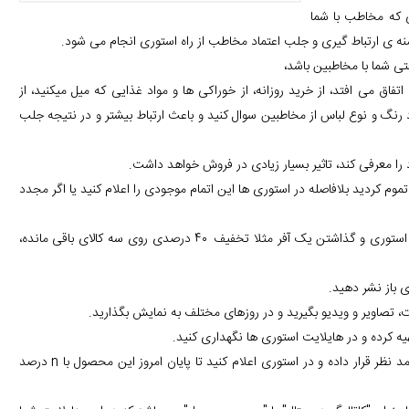
ی که مخاطب با شما
نه ی ارتباط گیری و جلب اعتماد مخاطب از راه استوری انجام می شود.
ستی شما با مخاطبین باشد،
تفاق می افتد، از خرید روزانه، از خوراکی ها و مواد غذایی که میل میکنید، از
د رنگ و نوع لباس از مخاطبین سوال کنید و باعث ارتباط بیشتر و در نتیجه جلب
را معرفی کند، تاثیر بسیار زیادی در فروش خواهد داشت.
موم کردید بلافاصله در استوری ها این اتمام موجودی را اعلام کنید یا اگر مجدد
اگر کالایی به تعداد محدود در انبار شما موجود هست، می توانید با اعلام در استوری و گذاشتن یک آفر مثلا تخفیف 40 درصدی روی سه کالای باقی مانده،
 باز نشر دهید.
 تصاویر و ویدیو بگیرید و در روزهای مختلف به نمایش بگذارید.
یه کرده و در هایلایت استوری ها نگهداری کنید.
از تکنیک تخفیف های لحظه ای استفاده کنید، به عنوان مثال یک محصول را مد نظر قرار داده و در استوری اعلام کنید تا پایان امروز این محصول با n درصد