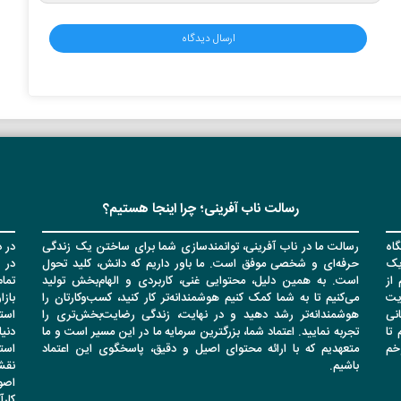
رسالت ناب آفرینی؛ چرا اینجا هستیم؟
اه
رسالت ما در ناب آفرینی، توانمندسازی شما برای ساختن یک زندگی
در د
یک
حرفه‌ای و شخصی موفق است. ما باور داریم که دانش، کلید تحول
در 
از
است. به همین دلیل، محتوایی غنی، کاربردی و الهام‌بخش تولید
تما
یت
می‌کنیم تا به شما کمک کنیم هوشمندانه‌تر کار کنید، کسب‌وکارتان را
باز
انی
هوشمندانه‌تر رشد دهید و در نهایت، زندگی رضایت‌بخش‌تری را
است
تا
تجربه نمایید. اعتماد شما، بزرگترین سرمایه ما در این مسیر است و ما
دنیا
وخم
متعهدیم که با ارائه محتوای اصیل و دقیق، پاسخگوی این اعتماد
است
باشیم.
نقشه
اصو
کار