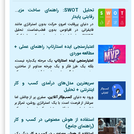
تحلیل SWOT: راهنمای ساخت مزیت
رقابتی پایدار
در دنیای پررقابت امروز، حرکت بدون استراتژی مانند
قایقرانی در اقیانوس بدون قطب‌نماست. تحلیل
SWOT همان قطب‌نمای ضروری است که به شما کمک
می‌کند موقعیت دقیق خود را بشناسید، از طوفان‌ها
اعتبارسنجی ایده استارتاپ: راهنمای عملی +
(تهدیدها) دوری کنید،
مطالعه موردی
اعتبارسنجی ایده استارتاپ
یک مرحله یک‌باره نیست،
بلکه یک طرز فکر و یک چرخه مداوم از ساختن،
سنجیدن و یادگیری است. این فرآیند، مرز بین یک
رویای شکست‌خورده و یک کسب‌وکار موفق را ترسیم
سریعترین مدل‌های درآمدی کسب و کار
می‌کند.
اینترنتی + تحلیل
ورود به دنیای
کسب‌وکار آنلاین
، سفری پر از چالش اما
سرشار از فرصت است. با یک استراتژی روشن، تمرکز بر
ارائه ارزش و پشتکار، می‌توان یک ایده را به یک
کسب‌وکار پایدار و سودآور تبدیل کرد.
استفاده از هوش مصنوعی در کسب و کار
(راهنمای جامع)
استفاده از هوش مصنوعی در کسب و کار
دیگر یک