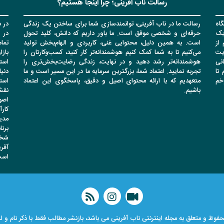
رسالت ناب آفرینی؛ چرا اینجا هستیم؟
اه
رسالت ما در ناب آفرینی، توانمندسازی شما برای ساختن یک زندگی
در د
یک
حرفه‌ای و شخصی موفق است. ما باور داریم که دانش، کلید تحول
در 
از
است. به همین دلیل، محتوایی غنی، کاربردی و الهام‌بخش تولید
تما
یت
می‌کنیم تا به شما کمک کنیم هوشمندانه‌تر کار کنید، کسب‌وکارتان را
باز
انی
هوشمندانه‌تر رشد دهید و در نهایت، زندگی رضایت‌بخش‌تری را
است
تا
تجربه نمایید. اعتماد شما، بزرگترین سرمایه ما در این مسیر است و ما
دنیا
وخم
متعهدیم که با ارائه محتوای اصیل و دقیق، پاسخگوی این اعتماد
است
باشیم.
نقشه
اصو
کار
مدی
برن
شخص
آفر
است
فوظ و متعلق به مجله اینترنتی ناب آفرینی می باشد، بازنشر مطالب فقط با ذکر نام و 