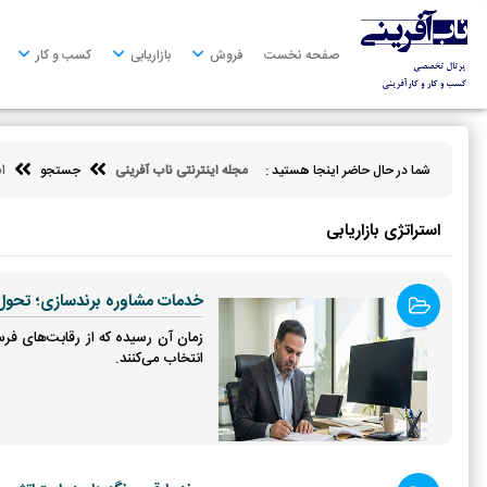
صفحه
نخست
صفحه نخست
فروش
بازاریابی
کسب و کار
فروش
بازاریابی
ا
شما در حال حاضر اینجا هستید :
مجله اینترنتی ناب آفرینی
جستجو
کسب
و
کار
استراتژی بازاریابی
کارآفرینی
خدمات مشاوره برندسازی؛ تحول ک
توسعه
فردی
زمان آن رسیده که از رقابت‌های فر
انتخاب می‌کنند.
مالی
ناب
آفرینی