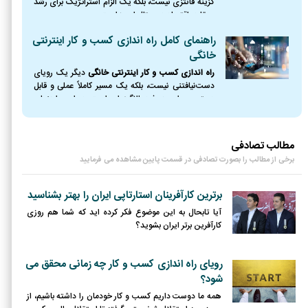
گزینه فانتزی نیست، بلکه یک الزام استراتژیک برای رشد
و بقا در اقتصاد دیجیتال امروز است.
راهنمای کامل راه اندازی کسب و کار اینترنتی
خانگی
راه اندازی کسب و کار اینترنتی خانگی
دیگر یک رویای
دست‌نیافتنی نیست، بلکه یک مسیر کاملاً عملی و قابل
دسترس برای هر فرد باانگیزه‌ای است. در این راهنمای
جامع، نقشه راه کاملی از نقطه صفر را ترسیم کردیم؛
مطالب تصادفی
برخی از مطالب را بصورت تصادفی در قسمت پایین مشاهده می فرمایید
برترین کارآفرینان استارتاپی ایران را بهتر بشناسید
آیا تابحال به این موضوع فکر کرده اید که شما هم روزی
کارآفرین برتر ایران بشوید؟
رویای راه اندازی کسب و کار چه زمانی محقق می
شود؟
همه ما دوست داریم کسب و کار خودمان را داشته باشیم، از