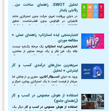
تحلیل SWOT: راهنمای ساخت مزیت
رقابتی پایدار
در دنیای پررقابت امروز، حرکت بدون استراتژی مانند
قایقرانی در اقیانوس بدون قطب‌نماست. تحلیل
SWOT همان قطب‌نمای ضروری است که به شما کمک
می‌کند موقعیت دقیق خود را بشناسید، از طوفان‌ها
اعتبارسنجی ایده استارتاپ: راهنمای عملی +
(تهدیدها) دوری کنید،
مطالعه موردی
اعتبارسنجی ایده استارتاپ
یک مرحله یک‌باره نیست،
بلکه یک طرز فکر و یک چرخه مداوم از ساختن،
سنجیدن و یادگیری است. این فرآیند، مرز بین یک
رویای شکست‌خورده و یک کسب‌وکار موفق را ترسیم
سریعترین مدل‌های درآمدی کسب و کار
می‌کند.
اینترنتی + تحلیل
ورود به دنیای
کسب‌وکار آنلاین
، سفری پر از چالش اما
سرشار از فرصت است. با یک استراتژی روشن، تمرکز بر
ارائه ارزش و پشتکار، می‌توان یک ایده را به یک
کسب‌وکار پایدار و سودآور تبدیل کرد.
استفاده از هوش مصنوعی در کسب و کار
(راهنمای جامع)
استفاده از هوش مصنوعی در کسب و کار
دیگر یک