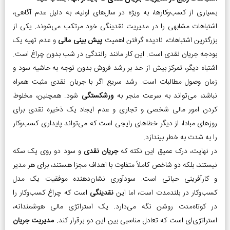
بسیاری از کسب‌وکارها، به ویژه در سال‌های اولیه، به دلیل عدم آگاهی،
اشتباهات مشابهی را در مدیریت نقدینگی خود مرتکب می‌شوند. یکی از
بزرگترین اشتباهات، نادیده گرفتن اهمیت
پیش بینی مالی
و عدم تهیه یک
بودجه جریان نقدی است. این کار مانند رانندگی در شب بدون چراغ است.
اشتباه دیگر، تمرکز بیش از حد بر رشد فروش بدون توجه به حاشیه سود و
زمان وصول مطالبات است. رشد سریع اگر با جریان نقدی مثبت همراه
نباشد، می‌تواند به سرعت منجر به
ورشکستگی
شود. همچنین، مخلوط
کردن امور مالی شخصی و تجاری و عدم ایجاد یک ذخیره نقدی برای
روزهای مبادا، از دیگر خطاهای رایجی است که می‌تواند پایداری کسب‌وکار
را به شدت به خطر بیندازد.
در نهایت، درک عمیق این نکته که
جریان نقدی
و سود دو روی یک سکه
نیستند، بلکه دو شاخص کاملاً متفاوت با اهداف مجزا هستند، برای هر مدیر
و کارآفرینی حیاتی است. سودآوری نشان‌دهنده موفقیت یک مدل
کسب‌وکار در بلندمدت است، اما این
نقدینگی
است که چراغ کسب‌وکار را
در کوتاه‌مدت روشن نگه می‌دارد. یک استراتژی مالی هوشمندانه،
استراتژی‌ای است که تعادل مناسبی بین این دو برقرار کند.
مدیریت جریان