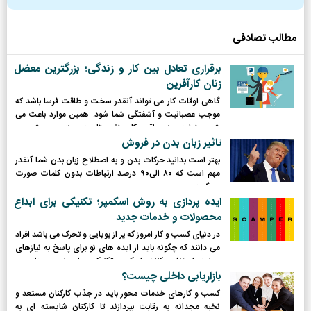
جامع، نقشه راه کاملی از نقطه صفر را ترسیم کردیم؛
مطالب تصادفی
برقراری تعادل بین کار و زندگی؛ بزرگترین معضل
زنان کارآفرین
گاهی اوقات کار می تواند آنقدر سخت و طاقت فرسا باشد که
موجب عصبانیت و آشفتگی شما شود. همین موارد باعث می
شود بعضا به معنی واقعی کلمه نفس تان در سینه حبس شود.
تاثیر زبان بدن در فروش
بهتر است بدانید حرکات بدن و به اصطلاح زبان بدن شما آنقدر
مهم است که ۸۰ الی۹۰ درصد ارتباطات بدون کلمات صورت
می‌گیرد.
ایده پردازی به روش اسکمپر؛ تکنیکی برای ابداع
محصولات و خدمات جديد
در دنیای کسب و کار امروز که پر از پویایی و تحرک می باشد افراد
می دانند که چگونه باید از ایده های نو برای پاسخ به نیازهای
جوامع استفاده کنند. اسکمپر، تکنیکی برای ایده پردازی و
برانگیزش خلاقیت است. می توان از این روش برای حل هر
بازاریابی داخلی چیست؟
مسئله ای که با آن روبرو می شویم، استفاده کنیم.
کسب و کارهای خدمات محور باید در جذب کارکنان مستعد و
نخبه مجدانه به رقابت بپردازند تا کارکنان شایسته ای به