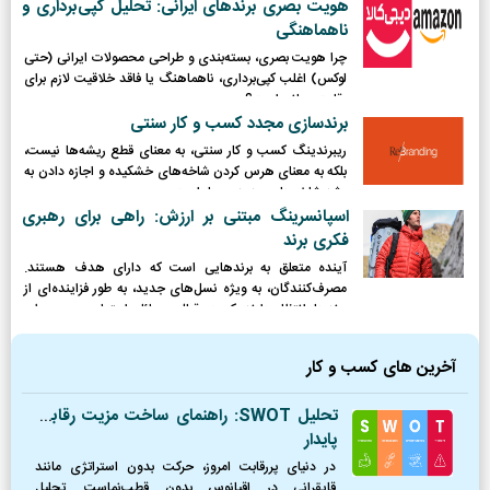
هویت بصری برندهای ایرانی: تحلیل کپی‌برداری و
ناهماهنگی
چرا هویت بصری، بسته‌بندی و طراحی محصولات ایرانی (حتی
لوکس) اغلب کپی‌برداری، ناهماهنگ یا فاقد خلاقیت لازم برای
رقابت جهانی است؟
برندسازی مجدد کسب و کار سنتی
ریبرندینگ کسب و کار سنتی، به معنای قطع ریشه‌ها نیست،
بلکه به معنای هرس کردن شاخه‌های خشکیده و اجازه دادن به
رشد شاخه‌های جدید و پربار است.
اسپانسرینگ مبتنی بر ارزش: راهی برای رهبری
فکری برند
آینده متعلق به برندهایی است که دارای هدف هستند.
مصرف‌کنندگان، به ویژه نسل‌های جدید، به طور فزاینده‌ای از
برندها انتظار دارند که در قبال مسائل اجتماعی و محیطی
موضع‌گیری کرده و نقش فعالی ایفا کنند.
آخرین های کسب و کار
تحلیل SWOT: راهنمای ساخت مزیت رقابتی
پایدار
در دنیای پررقابت امروز، حرکت بدون استراتژی مانند
قایقرانی در اقیانوس بدون قطب‌نماست. تحلیل