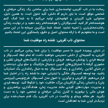
رسالت ما در ناب آفرینی، توانمندسازی شما برای ساختن یک زندگی حرفه‌ای و
شخصی موفق است. ما باور داریم که دانش، کلید تحول است. به همین دلیل،
محتوایی غنی، کاربردی و الهام‌بخش تولید می‌کنیم تا به شما کمک کنیم
هوشمندانه‌تر کار کنید، کسب‌وکارتان را هوشمندانه‌تر رشد دهید و در نهایت، زندگی
رضایت‌بخش‌تری را تجربه نمایید. اعتماد شما، بزرگترین سرمایه ما در این مسیر
است و ما متعهدیم که با ارائه محتوای اصیل و دقیق، پاسخگوی این اعتماد باشیم.
محتوای ناب آفرینی: نقشه راه موفقیت شما
در دنیای پیچیده امروز، ما مسیر موفقیت را برای شما روشن می‌کنیم. در ناب
آفرینی، به گنجینه‌ای از دانش دسترسی خواهید داشت که تمام ابعاد کسب‌وکار و
توسعه فردی را پوشش می‌دهد: فروش و بازاریابی: از تکنیک‌های فروش تلفنی و
حضوری گرفته تا استراتژی‌های کمپین دیجیتال مارکتینگ و سئو برای دیده‌شدن
در دنیای آنلاین. راه‌اندازی و رشد کسب‌وکار: چه به دنبال راه‌اندازی یک استارتاپ
باشید، چه توسعه کسب‌وکار خانگی یا اینترنتی خود، ما نقشه راه را در اختیار شما
قرار می‌دهیم. کارآفرینی و نوآوری: با اصول مدل کسب‌وکار، طرح‌نویسی (بیزینس
پلن) و داستان زندگی کارآفرینان بزرگ، خلاقیت خود را شکوفا کنید. توسعه فردی
و مدیریت: مهارت‌های کلیدی مانند مدیریت زمان، هدف‌گذاری، برنامه‌ریزی و
هوش مالی را بیاموزید تا کنترل زندگی حرفه‌ای و شخصی خود را به دست
بگیرید. هر مقاله، ویدئو و پادکست در ناب آفرینی، یک قدم حساب‌شده برای
نزدیک‌تر کردن شما به اهدافتان است.