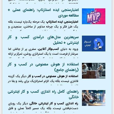
SWOT همان قطب‌نمای ضروری است که به شما کمک
می‌کند موقعیت دقیق خود را بشناسید، از طوفان‌ها
اعتبارسنجی ایده استارتاپ: راهنمای عملی +
(تهدیدها) دوری کنید،
مطالعه موردی
اعتبارسنجی ایده استارتاپ
یک مرحله یک‌باره نیست، بلکه
یک طرز فکر و یک چرخه مداوم از ساختن، سنجیدن و
یادگیری است. این فرآیند، مرز بین یک رویای
شکست‌خورده و یک کسب‌وکار موفق را ترسیم می‌کند.
سریعترین مدل‌های درآمدی کسب و کار
اینترنتی + تحلیل
ورود به دنیای
کسب‌وکار آنلاین
، سفری پر از چالش اما
سرشار از فرصت است. با یک استراتژی روشن، تمرکز بر ارائه
ارزش و پشتکار، می‌توان یک ایده را به یک کسب‌وکار
پایدار و سودآور تبدیل کرد.
استفاده از هوش مصنوعی در کسب و کار
(راهنمای جامع)
استفاده از هوش مصنوعی در کسب و کار
دیگر یک گزینه
فانتزی نیست، بلکه یک الزام استراتژیک برای رشد و بقا در
اقتصاد دیجیتال امروز است.
راهنمای کامل راه اندازی کسب و کار اینترنتی
خانگی
راه اندازی کسب و کار اینترنتی خانگی
دیگر یک رویای
دست‌نیافتنی نیست، بلکه یک مسیر کاملاً عملی و قابل
دسترس برای هر فرد باانگیزه‌ای است. در این راهنمای