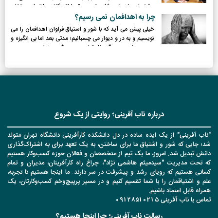
مشتریان خدمات شایسته و برتر ارائه کنند. بازاریابی داخلی
زیربنا و شالوده بازاریابی خدمات است و امروزه به یکی از
چرا به اهدافمان نمی رسیم؟
استراتژی های محوری و حیاتی بسیاری از شرکتهای خدمت
خیلی پیش می آید که با شور و استیاق فراوان اهدافمان را می
محور همچون بانک ها مبدل گشته است.
نویسیم و به در و دیوار می چسبانیم؛ مدتی بعد اما بی انگیزه و
سرد می شویم و دیگر مثل قبل، روحیه پیگیری نداریم.
درباره ناب آفرینی؛ روایتی از یک شروع
"ناب آفرینی" از یک ایده ساده در دل دانشکده کارآفرینی دانشگاه تهران متولد
شد؛ جایی که شور و اشتیاق ما برای ساختن، به یک تعهد برای به اشتراک‌گذاری
دانش تبدیل شد. امروز، ما یک تیم از متخصصان و فعالان حوزه کسب‌وکار هستیم
که تحت مدیریت "سیدمیثم هاشمی نژاد"، چراغ راه کارآفرینان، مدیران و تمام
کسانی هستیم که رویای رشد و پیشرفت در سر دارند. ما اینجا هستیم تا تجربه،
علم و اشتیاقمان را با شما تقسیم کنیم و در مسیر پرپیچ‌وخم کسب‌وکارتان، یک
همراه قابل اعتماد باشیم.
تماس با ناب آفرینی 09128510215
رسالت ناب آفرینی؛ چرا اینجا هستیم؟