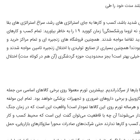
لند مدت خود را طی
شدید باشد، کسب و کارها به جای استراتژی های رشد، سراغ استراتژی های بقا
خواهند رفت! این یعنی گردش مالی کمتر، محافظه کاری بیشتر و سود کمتر و نه لزوما ورشکستگی! زمان کووید 19 را به خاطر بیاورید: تمام کسب و کارهای
ید تقاضا مواجه شدند. همچنین فروشگاه های زنجیره ای و تمام مراکز خرید و
ند! همچنین بسیاری از صنایع تولیدی با اختلال زنجیره تامین مواجه شدند و
خیلی بهتر است! بجز محدودیت حوزه گردشگری (آن هم در کوتاه مدت) اختلال
را بارها از سرگذراندیم. بیشترین تورم معمولا روی برخی کالاهای اساسی من جمله
ازوییل و برخی داروهای ضروری و تجهیزات پزشکی خواهد بود. تمام این مولفه
رساله تورم روی این کالاها نمودار است! واقعیت این است که در زمان جنگ
ه دار می‌شوند! آن چه با قاطعیت می‌توان گفت این است که محیط کسب و کار
کسب و کارها ندارند حتی شرکت‌های صادرات محور! سازوکارهای بازاریابی، حمل
شد.