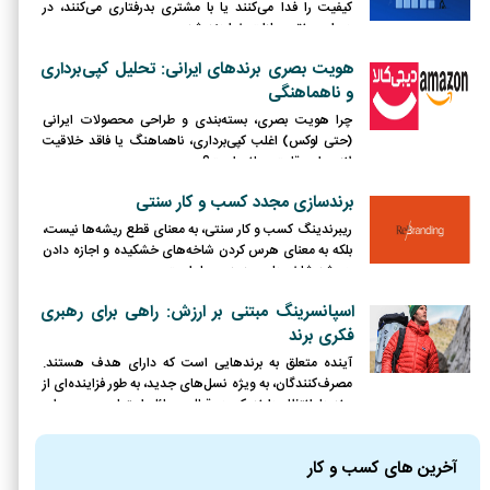
کیفیت را فدا می‌کنند یا با مشتری بدرفتاری می‌کنند، در
دوران رونق مجازات خواهند شد.
هویت بصری برندهای ایرانی: تحلیل کپی‌برداری
و ناهماهنگی
چرا هویت بصری، بسته‌بندی و طراحی محصولات ایرانی
(حتی لوکس) اغلب کپی‌برداری، ناهماهنگ یا فاقد خلاقیت
لازم برای رقابت جهانی است؟
برندسازی مجدد کسب و کار سنتی
ریبرندینگ کسب و کار سنتی، به معنای قطع ریشه‌ها نیست،
بلکه به معنای هرس کردن شاخه‌های خشکیده و اجازه دادن
به رشد شاخه‌های جدید و پربار است.
اسپانسرینگ مبتنی بر ارزش: راهی برای رهبری
فکری برند
آینده متعلق به برندهایی است که دارای هدف هستند.
مصرف‌کنندگان، به ویژه نسل‌های جدید، به طور فزاینده‌ای از
برندها انتظار دارند که در قبال مسائل اجتماعی و محیطی
موضع‌گیری کرده و نقش فعالی ایفا کنند.
آخرین های کسب و کار