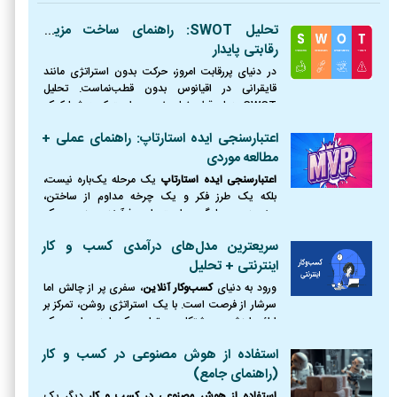
تحلیل SWOT: راهنمای ساخت مزیت
رقابتی پایدار
در دنیای پررقابت امروز، حرکت بدون استراتژی مانند
قایقرانی در اقیانوس بدون قطب‌نماست. تحلیل
SWOT همان قطب‌نمای ضروری است که به شما کمک
می‌کند موقعیت دقیق خود را بشناسید، از طوفان‌ها
اعتبارسنجی ایده استارتاپ: راهنمای عملی +
(تهدیدها) دوری کنید،
مطالعه موردی
اعتبارسنجی ایده استارتاپ
یک مرحله یک‌باره نیست،
بلکه یک طرز فکر و یک چرخه مداوم از ساختن،
سنجیدن و یادگیری است. این فرآیند، مرز بین یک
رویای شکست‌خورده و یک کسب‌وکار موفق را ترسیم
سریعترین مدل‌های درآمدی کسب و کار
می‌کند.
اینترنتی + تحلیل
ورود به دنیای
کسب‌وکار آنلاین
، سفری پر از چالش اما
سرشار از فرصت است. با یک استراتژی روشن، تمرکز بر
ارائه ارزش و پشتکار، می‌توان یک ایده را به یک
کسب‌وکار پایدار و سودآور تبدیل کرد.
استفاده از هوش مصنوعی در کسب و کار
(راهنمای جامع)
استفاده از هوش مصنوعی در کسب و کار
دیگر یک