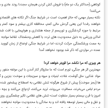
کوتاهی (حداکثر یک دو ماه) با فروش کش کردن هیجان، مجددا روند عادی و ب
می‌کنند!
نکته بسیار مهمی که حائز اهمیت است در شرایط جنگ اگر تکانه های اقتصادی 
مرتبط با حوزه گردشگری و توریسم از جمله هتلداری و هواپیمایی با افت شد
اماکن ورزشی به دلیل محدودیت های تردد با کاهش وحشتناک تقاضا مواجه بود
به سمت ورشکستگی حرکت کردند؛ اما در شرایط جنگی اوضاع از زمان کووید 
عمده در مواردی که ذکر شد بوجود نخواهد آمد!
هر چیزی که مرا نکشد مرا قویتر خواهد کرد!
مهمترین اثر هر جنگی، تورم است که ما سازوکار کنار آمدن با این مولفه منفور 
مواد غذایی: مثل گوشت، غلات، لبنیات و میوه و سبزیجات و سوخت: بنزین و گ
ها (بجز سوخت) پیش از شروع هرگونه تنش نظامی به اصطلاح پیشخور شده و ه
مردم لباس می‌خرند، مسافرت می‌روند، ترید می‌کنند، ازدواج می‌کنند و بچ
امروز با قرن بیستم بسیار متفاوت است؛ تنش های نظامی تاثیر چشمگیری روی 
و نقل و مالی بسیار توسعه یافته اند و به سادگی با محدودیت مواجه نخواهند 