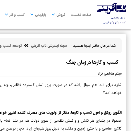
صفحه
نخست
صفحه نخست
فروش
بازاریابی
کسب و کار
فروش
بازاریابی
توسعه کسب و ک
شما در حال حاضر اینجا هستید :
مجله اینترنتی ناب آفرینی
کسب
و
کار
کسب و کارها در زمان جنگ
کارآفرینی
میثم هاشمی نژاد
توسعه
شاید برای شما هم سوال باشد که در صورت بروز تنش گسترده نظامی، چه بر
فردی
خواهد آمد؟
مالی
الگوی رونق و افول کسب و کارها، متاثر از اولویت های مصرف کننده تغییر خواه
ناب
آفرینی
معمولا در ابتدای هر کنش و واکنش نظامی از سوی دولت ها، در ابتدا تمام بازار
کالای اساسی و یا حتی زمین و ملک، به دلیل بروز هیجان زیاد، دچار نوسان م