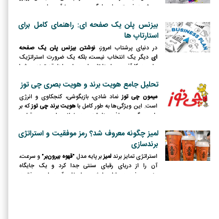
می‌شوید، فرصتی برای یادگیری، بهبود و نوآوری است.
بیزنس پلن یک صفحه ای: راهنمای کامل برای
استارتاپ ها
در دنیای پرشتاب امروز،
نوشتن بیزنس پلن یک صفحه
ای
دیگر یک انتخاب نیست، بلکه یک ضرورت استراتژیک
برای هر کارآفرین و استارتاپی است. این ابزار قدرتمند به شما
کمک می‌کند تا از سردرگمی اولیه عبور کرده و یک دید ۳۶۰
تحلیل جامع هویت برند و هویت بصری چی توز
درجه و شفاف از ایده خود به دست آورید.
میمون چی توز
نماد شادی، بازیگوشی، کنجکاوی و انرژی
است. این ویژگی‌ها به طور کامل با
هویت برند چی توز
که بر
پایه سرگرمی و لذت بنا شده، همخوانی دارد و به برقراری
ارتباطی دوستانه و صمیمی با مخاطبان، به خصوص کودکان،
لمیز چگونه معروف شد؟ رمز موفقیت و استراتژی
کمک می‌کند.
برندسازی
استراتژی تمایز برند
لمیز
بر پایه مدل "
قهوه بیرون‌بر
" و سرعت،
آن را از دریای رقبای سنتی جدا کرد و یک جایگاه
منحصربه‌فرد در بازار برایش به ارمغان آورد. این موفقیت
یادآوری می‌کند که گاهی بزرگترین نوآوری‌ها در سادگی
نهفته است.