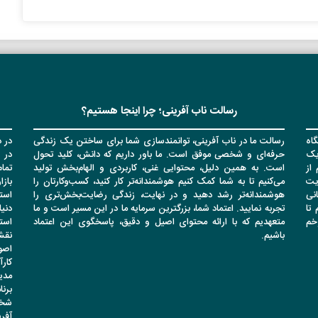
رسالت ناب آفرینی؛ چرا اینجا هستیم؟
اه
رسالت ما در ناب آفرینی، توانمندسازی شما برای ساختن یک زندگی
در د
یک
حرفه‌ای و شخصی موفق است. ما باور داریم که دانش، کلید تحول
در 
از
است. به همین دلیل، محتوایی غنی، کاربردی و الهام‌بخش تولید
تما
یت
می‌کنیم تا به شما کمک کنیم هوشمندانه‌تر کار کنید، کسب‌وکارتان را
باز
انی
هوشمندانه‌تر رشد دهید و در نهایت، زندگی رضایت‌بخش‌تری را
است
تا
تجربه نمایید. اعتماد شما، بزرگترین سرمایه ما در این مسیر است و ما
دنیا
وخم
متعهدیم که با ارائه محتوای اصیل و دقیق، پاسخگوی این اعتماد
است
باشیم.
نقشه
اصو
کار
مدی
برن
شخص
آفر