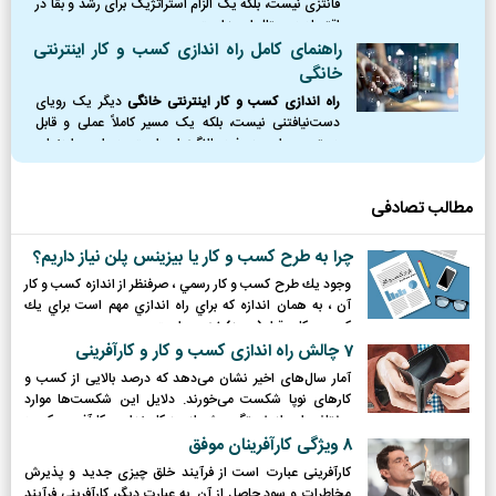
فانتزی نیست، بلکه یک الزام استراتژیک برای رشد و بقا در
اقتصاد دیجیتال امروز است.
راهنمای کامل راه اندازی کسب و کار اینترنتی
خانگی
راه اندازی کسب و کار اینترنتی خانگی
دیگر یک رویای
دست‌نیافتنی نیست، بلکه یک مسیر کاملاً عملی و قابل
دسترس برای هر فرد باانگیزه‌ای است. در این راهنمای
جامع، نقشه راه کاملی از نقطه صفر را ترسیم کردیم؛
مطالب تصادفی
چرا به طرح کسب و کار یا بیزینس پلن نیاز داریم؟
وجود يك طرح كسب و كار رسمي ، صرفنظر از اندازه كسب و كار
آن ، به همان اندازه كه براي راه اندازي مهم است براي يك
كسب و كار برقرار (محرز) نيز مهم است.
7 چالش راه اندازی کسب و کار و کارآفرینی
آمار سال‌های اخیر نشان می‌دهد که درصد بالایی از کسب و
کارهای نوپا شکست می‌خورند. دلایل این شکست‌ها موارد
مختلفی اعم از خستگی بیش از حد کارمندان و کارآفرین، کمبود
سرمایه، عدم استقبال بازار و ... است.
8 ویژگی کارآفرینان موفق
كارآفرینی عبارت است از فرآیند خلق چیزی جدید و پذیرش
مخاطرات و سود حاصل از آن. به عبارت دیگر، كارآفرینی فرآیند