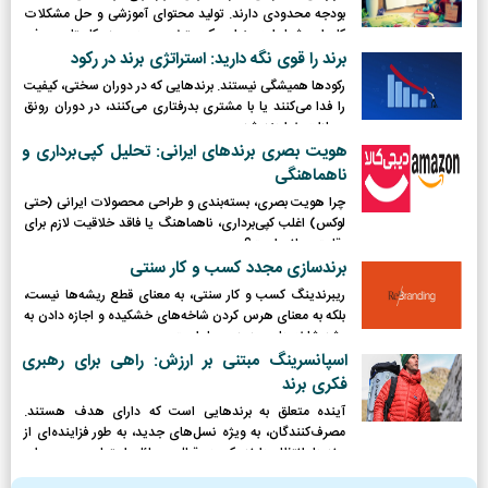
بودجه محدودی دارند. تولید محتوای آموزشی و حل مشکلات
کاربران، شما را به عنوان یک متخصص در حوزه کاریتان معرفی
می‌کند.
برند را قوی نگه دارید: استراتژی برند در رکود
رکودها همیشگی نیستند. برندهایی که در دوران سختی، کیفیت
را فدا می‌کنند یا با مشتری بدرفتاری می‌کنند، در دوران رونق
مجازات خواهند شد.
هویت بصری برندهای ایرانی: تحلیل کپی‌برداری و
ناهماهنگی
چرا هویت بصری، بسته‌بندی و طراحی محصولات ایرانی (حتی
لوکس) اغلب کپی‌برداری، ناهماهنگ یا فاقد خلاقیت لازم برای
رقابت جهانی است؟
برندسازی مجدد کسب و کار سنتی
ریبرندینگ کسب و کار سنتی، به معنای قطع ریشه‌ها نیست،
بلکه به معنای هرس کردن شاخه‌های خشکیده و اجازه دادن به
رشد شاخه‌های جدید و پربار است.
اسپانسرینگ مبتنی بر ارزش: راهی برای رهبری
فکری برند
آینده متعلق به برندهایی است که دارای هدف هستند.
مصرف‌کنندگان، به ویژه نسل‌های جدید، به طور فزاینده‌ای از
برندها انتظار دارند که در قبال مسائل اجتماعی و محیطی
موضع‌گیری کرده و نقش فعالی ایفا کنند.