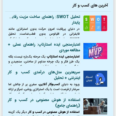
آخرین های کسب و کار
تحلیل SWOT: راهنمای ساخت مزیت رقابتی
پایدار
در دنیای پررقابت امروز، حرکت بدون استراتژی مانند
قایقرانی در اقیانوس بدون قطب‌نماست. تحلیل
SWOT همان قطب‌نمای ضروری است که به شما کمک
می‌کند موقعیت دقیق خود را بشناسید، از طوفان‌ها
اعتبارسنجی ایده استارتاپ: راهنمای عملی +
(تهدیدها) دوری کنید،
مطالعه موردی
اعتبارسنجی ایده استارتاپ
یک مرحله یک‌باره نیست، بلکه
یک طرز فکر و یک چرخه مداوم از ساختن، سنجیدن و
یادگیری است. این فرآیند، مرز بین یک رویای
شکست‌خورده و یک کسب‌وکار موفق را ترسیم می‌کند.
سریعترین مدل‌های درآمدی کسب و کار
اینترنتی + تحلیل
ورود به دنیای
کسب‌وکار آنلاین
، سفری پر از چالش اما
سرشار از فرصت است. با یک استراتژی روشن، تمرکز بر ارائه
ارزش و پشتکار، می‌توان یک ایده را به یک کسب‌وکار
پایدار و سودآور تبدیل کرد.
استفاده از هوش مصنوعی در کسب و کار
(راهنمای جامع)
استفاده از هوش مصنوعی در کسب و کار
دیگر یک گزینه