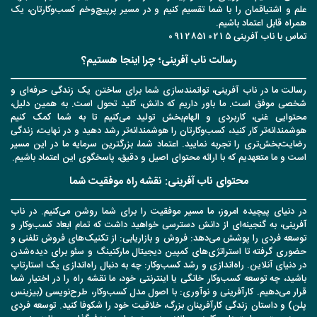
علم و اشتیاقمان را با شما تقسیم کنیم و در مسیر پرپیچ‌وخم کسب‌وکارتان، یک
همراه قابل اعتماد باشیم.
تماس با ناب آفرینی 09128510215
رسالت ناب آفرینی؛ چرا اینجا هستیم؟
رسالت ما در ناب آفرینی، توانمندسازی شما برای ساختن یک زندگی حرفه‌ای و
شخصی موفق است. ما باور داریم که دانش، کلید تحول است. به همین دلیل،
محتوایی غنی، کاربردی و الهام‌بخش تولید می‌کنیم تا به شما کمک کنیم
هوشمندانه‌تر کار کنید، کسب‌وکارتان را هوشمندانه‌تر رشد دهید و در نهایت، زندگی
رضایت‌بخش‌تری را تجربه نمایید. اعتماد شما، بزرگترین سرمایه ما در این مسیر
است و ما متعهدیم که با ارائه محتوای اصیل و دقیق، پاسخگوی این اعتماد باشیم.
محتوای ناب آفرینی: نقشه راه موفقیت شما
در دنیای پیچیده امروز، ما مسیر موفقیت را برای شما روشن می‌کنیم. در ناب
آفرینی، به گنجینه‌ای از دانش دسترسی خواهید داشت که تمام ابعاد کسب‌وکار و
توسعه فردی را پوشش می‌دهد: فروش و بازاریابی: از تکنیک‌های فروش تلفنی و
حضوری گرفته تا استراتژی‌های کمپین دیجیتال مارکتینگ و سئو برای دیده‌شدن
در دنیای آنلاین. راه‌اندازی و رشد کسب‌وکار: چه به دنبال راه‌اندازی یک استارتاپ
باشید، چه توسعه کسب‌وکار خانگی یا اینترنتی خود، ما نقشه راه را در اختیار شما
قرار می‌دهیم. کارآفرینی و نوآوری: با اصول مدل کسب‌وکار، طرح‌نویسی (بیزینس
پلن) و داستان زندگی کارآفرینان بزرگ، خلاقیت خود را شکوفا کنید. توسعه فردی