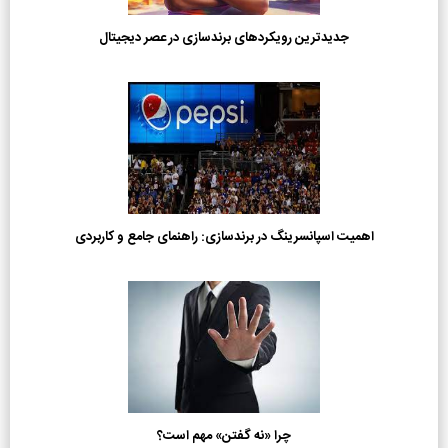
جدیدترین رویکردهای برندسازی در عصر دیجیتال
اهمیت اسپانسرینگ در برندسازی: راهنمای جامع و کاربردی
چرا «نه گفتن» مهم است؟