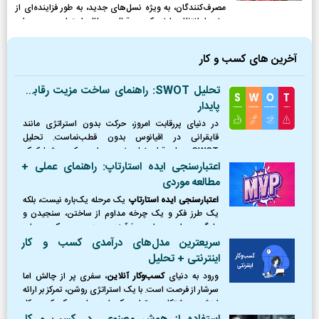
مصرف‌کنندگان، به ویژه نسل‌های جدید، به طور فزاینده‌ای از
برندها انتظار دارند که در قبال مسائل اجتماعی و محیطی
موضع‌گیری کرده و نقش فعالی ایفا کنند.
آخرین های کسب و کار
تحلیل SWOT: راهنمای ساخت مزیت رقابتی
پایدار
در دنیای پررقابت امروز، حرکت بدون استراتژی مانند
قایقرانی در اقیانوس بدون قطب‌نماست. تحلیل
SWOT همان قطب‌نمای ضروری است که به شما کمک
می‌کند موقعیت دقیق خود را بشناسید، از طوفان‌ها
اعتبارسنجی ایده استارتاپ: راهنمای عملی +
(تهدیدها) دوری کنید،
مطالعه موردی
اعتبارسنجی ایده استارتاپ
یک مرحله یک‌باره نیست، بلکه
یک طرز فکر و یک چرخه مداوم از ساختن، سنجیدن و
یادگیری است. این فرآیند، مرز بین یک رویای
شکست‌خورده و یک کسب‌وکار موفق را ترسیم می‌کند.
سریعترین مدل‌های درآمدی کسب و کار
اینترنتی + تحلیل
ورود به دنیای
کسب‌وکار آنلاین
، سفری پر از چالش اما
سرشار از فرصت است. با یک استراتژی روشن، تمرکز بر ارائه
ارزش و پشتکار، می‌توان یک ایده را به یک کسب‌وکار
پایدار و سودآور تبدیل کرد.