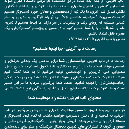
"ناب آفرینی" از یک ایده ساده در دل دانشکده کارآفرینی دانشگاه تهران متولد
شد؛ جایی که شور و اشتیاق ما برای ساختن، به یک تعهد برای به اشتراک‌گذاری
دانش تبدیل شد. امروز، ما یک تیم از متخصصان و فعالان حوزه کسب‌وکار هستیم
که تحت مدیریت "سیدمیثم هاشمی نژاد"، چراغ راه کارآفرینان، مدیران و تمام
کسانی هستیم که رویای رشد و پیشرفت در سر دارند. ما اینجا هستیم تا تجربه،
علم و اشتیاقمان را با شما تقسیم کنیم و در مسیر پرپیچ‌وخم کسب‌وکارتان، یک
همراه قابل اعتماد باشیم.
تماس با ناب آفرینی 09128510215
رسالت ناب آفرینی؛ چرا اینجا هستیم؟
رسالت ما در ناب آفرینی، توانمندسازی شما برای ساختن یک زندگی حرفه‌ای و
شخصی موفق است. ما باور داریم که دانش، کلید تحول است. به همین دلیل،
محتوایی غنی، کاربردی و الهام‌بخش تولید می‌کنیم تا به شما کمک کنیم
هوشمندانه‌تر کار کنید، کسب‌وکارتان را هوشمندانه‌تر رشد دهید و در نهایت، زندگی
رضایت‌بخش‌تری را تجربه نمایید. اعتماد شما، بزرگترین سرمایه ما در این مسیر
است و ما متعهدیم که با ارائه محتوای اصیل و دقیق، پاسخگوی این اعتماد باشیم.
محتوای ناب آفرینی: نقشه راه موفقیت شما
در دنیای پیچیده امروز، ما مسیر موفقیت را برای شما روشن می‌کنیم. در ناب
آفرینی، به گنجینه‌ای از دانش دسترسی خواهید داشت که تمام ابعاد کسب‌وکار و
توسعه فردی را پوشش می‌دهد: فروش و بازاریابی: از تکنیک‌های فروش تلفنی و
حضوری گرفته تا استراتژی‌های کمپین دیجیتال مارکتینگ و سئو برای دیده‌شدن