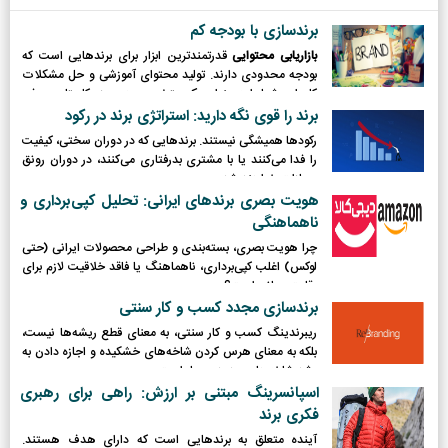
برندسازی با بودجه کم
بازاریابی محتوایی
قدرتمندترین ابزار برای برندهایی است که
بودجه محدودی دارند. تولید محتوای آموزشی و حل مشکلات
کاربران، شما را به عنوان یک متخصص در حوزه کاریتان معرفی
می‌کند.
برند را قوی نگه دارید: استراتژی برند در رکود
رکودها همیشگی نیستند. برندهایی که در دوران سختی، کیفیت
را فدا می‌کنند یا با مشتری بدرفتاری می‌کنند، در دوران رونق
مجازات خواهند شد.
هویت بصری برندهای ایرانی: تحلیل کپی‌برداری و
ناهماهنگی
چرا هویت بصری، بسته‌بندی و طراحی محصولات ایرانی (حتی
لوکس) اغلب کپی‌برداری، ناهماهنگ یا فاقد خلاقیت لازم برای
رقابت جهانی است؟
برندسازی مجدد کسب و کار سنتی
ریبرندینگ کسب و کار سنتی، به معنای قطع ریشه‌ها نیست،
بلکه به معنای هرس کردن شاخه‌های خشکیده و اجازه دادن به
رشد شاخه‌های جدید و پربار است.
اسپانسرینگ مبتنی بر ارزش: راهی برای رهبری
فکری برند
آینده متعلق به برندهایی است که دارای هدف هستند.