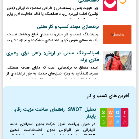
ناهماهنگی
چرا هویت بصری، بسته‌بندی و طراحی محصولات ایرانی (حتی
لوکس) اغلب کپی‌برداری، ناهماهنگ یا فاقد خلاقیت لازم برای
رقابت جهانی است؟
برندسازی مجدد کسب و کار سنتی
ریبرندینگ کسب و کار سنتی، به معنای قطع ریشه‌ها نیست،
بلکه به معنای هرس کردن شاخه‌های خشکیده و اجازه دادن به
رشد شاخه‌های جدید و پربار است.
اسپانسرینگ مبتنی بر ارزش: راهی برای رهبری
فکری برند
آینده متعلق به برندهایی است که دارای هدف هستند.
مصرف‌کنندگان، به ویژه نسل‌های جدید، به طور فزاینده‌ای از
برندها انتظار دارند که در قبال مسائل اجتماعی و محیطی
موضع‌گیری کرده و نقش فعالی ایفا کنند.
آخرین های کسب و کار
تحلیل SWOT: راهنمای ساخت مزیت رقابتی
پایدار
در دنیای پررقابت امروز، حرکت بدون استراتژی مانند
قایقرانی در اقیانوس بدون قطب‌نماست. تحلیل
SWOT همان قطب‌نمای ضروری است که به شما کمک