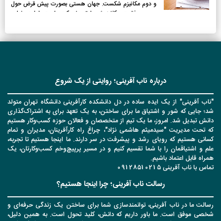
و دوم مکانیزم شکست. جهان هستی بصورت پیش قرض حول
محور موفقیت مکانیزمش را تعریف کرده است. اما در غیاب
مکانیزم موفقیت، انسان با مکانیزم شکست مواجه خواهد شد؛
منظور از غیابِ مکانیزم موفقیت، همان تنبلی و بدون برنامه پیش
رفتن است.
درباره ناب آفرینی؛ روایتی از یک شروع
"ناب آفرینی" از یک ایده ساده در دل دانشکده کارآفرینی دانشگاه تهران متولد
شد؛ جایی که شور و اشتیاق ما برای ساختن، به یک تعهد برای به اشتراک‌گذاری
دانش تبدیل شد. امروز، ما یک تیم از متخصصان و فعالان حوزه کسب‌وکار هستیم
که تحت مدیریت "سیدمیثم هاشمی نژاد"، چراغ راه کارآفرینان، مدیران و تمام
کسانی هستیم که رویای رشد و پیشرفت در سر دارند. ما اینجا هستیم تا تجربه،
علم و اشتیاقمان را با شما تقسیم کنیم و در مسیر پرپیچ‌وخم کسب‌وکارتان، یک
همراه قابل اعتماد باشیم.
تماس با ناب آفرینی 09128510215
رسالت ناب آفرینی؛ چرا اینجا هستیم؟
رسالت ما در ناب آفرینی، توانمندسازی شما برای ساختن یک زندگی حرفه‌ای و
شخصی موفق است. ما باور داریم که دانش، کلید تحول است. به همین دلیل،