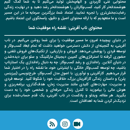
محتوایی غنی، کاربردی و الهام‌بخش تولید می‌کنیم تا به شما کمک کنیم
هوشمندانه‌تر کار کنید، کسب‌وکارتان را هوشمندانه‌تر رشد دهید و در نهایت، زندگی
رضایت‌بخش‌تری را تجربه نمایید. اعتماد شما، بزرگترین سرمایه ما در این مسیر
است و ما متعهدیم که با ارائه محتوای اصیل و دقیق، پاسخگوی این اعتماد باشیم.
محتوای ناب آفرینی: نقشه راه موفقیت شما
در دنیای پیچیده امروز، ما مسیر موفقیت را برای شما روشن می‌کنیم. در ناب
آفرینی، به گنجینه‌ای از دانش دسترسی خواهید داشت که تمام ابعاد کسب‌وکار و
توسعه فردی را پوشش می‌دهد: فروش و بازاریابی: از تکنیک‌های فروش تلفنی و
حضوری گرفته تا استراتژی‌های کمپین دیجیتال مارکتینگ و سئو برای دیده‌شدن
در دنیای آنلاین. راه‌اندازی و رشد کسب‌وکار: چه به دنبال راه‌اندازی یک استارتاپ
باشید، چه توسعه کسب‌وکار خانگی یا اینترنتی خود، ما نقشه راه را در اختیار شما
قرار می‌دهیم. کارآفرینی و نوآوری: با اصول مدل کسب‌وکار، طرح‌نویسی (بیزینس
پلن) و داستان زندگی کارآفرینان بزرگ، خلاقیت خود را شکوفا کنید. توسعه فردی
و مدیریت: مهارت‌های کلیدی مانند مدیریت زمان، هدف‌گذاری، برنامه‌ریزی و
هوش مالی را بیاموزید تا کنترل زندگی حرفه‌ای و شخصی خود را به دست
بگیرید. هر مقاله، ویدئو و پادکست در ناب آفرینی، یک قدم حساب‌شده برای
نزدیک‌تر کردن شما به اهدافتان است.