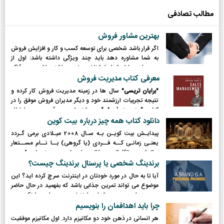
مطالب تصادفی
بهترین مشاور فروش
اگر قرار باشد شخصی برای توسعه کسب و کار و افزایش فروش
به شما مشاوره دهد باید چند ویژگی داشته باشد: اول از
محصول و بازار شما را شناخت خوبی داشته باشد. دوم آنکه
خودش کسب و کاری داشته باشد که فروش خوبی در آن رقم
معرفی کتاب مدیریت فروش
می خورد و سوم مصداق حرفی که می زند باشد! ضمنا مشاور
"برایان تریسی"
سال ها در زمینه مدیریت فروش کار کرده و
خوب کسی است که بتواند خودش را جای شما بگذارد.
نتیجه تجربیات ارزشمند خود و دیگر مدیران فروش موفق را در
کتاب
"مدیریت فروش"
به رشته تحریر درآورده، وی با ارائه
نمونه های موفق تلاش کرده راهکارها، شگردها و اصولی را به
دانلود کتاب همه چیز درباره بیت کوین
مدیران فروش ارائه دهد تا به آنها کمک کند با اثربخش تر
پيدايـش بيت کويـن بـه سـال 2008 ميـلادی برمی گـردد
ساختن نیروی فروش خود، فروش را افزایش دهند.
يعنـی زمانـی کــه فــردی (یا گروهی) بــا نــام مســتعار
ساتوشــی ناکاماتــو مقالــه ای تحــت عنــوان " بيت
کويــن: يــک سيســتم پــول الکترونيکــی همتــا بــه
برندینگ شخصی یا پرسنال برندینگ چیست؟
همتـا " منتشـر نمـود. ايـن شـبکه همتـا بـه همتـا بـه
آیا تا به حال در مورد خودتان در اینترنت سرچ کرده اید؟ این
کاربـران امـکان می دهـد بـدون هيـچ واسـطهای و بـدون
موضوع می تواند تمرین جذابی باشد که بفهمید در حال حاضر
حضـور يـک سيسـتم مرکـزی (بانک) نسـبت بـه انتقـال پـول
چه چیزهایی در مورد شما در اینترنت وجود دارد و اینکه مردم
بـه يکديگـر اقـدام نماينـد.
درباره ی شما چگونه فکر می کنند. چه مقدار از این اطلاعات
چرا باید اهدافمان را بنویسیم
درست می باشد؟ و چطور می توانید دیگران را هیجان زده کنید!
هر انسانی در ذهن خود دو مکانیزم دارد. اول مکانیزم موفقیت