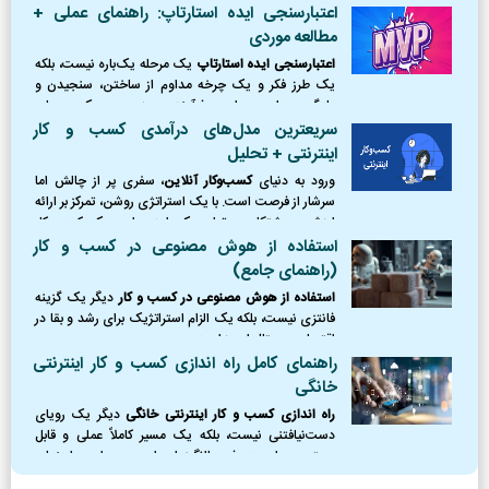
می‌کند موقعیت دقیق خود را بشناسید، از طوفان‌ها
اعتبارسنجی ایده استارتاپ: راهنمای عملی +
(تهدیدها) دوری کنید،
مطالعه موردی
اعتبارسنجی ایده استارتاپ
یک مرحله یک‌باره نیست، بلکه
یک طرز فکر و یک چرخه مداوم از ساختن، سنجیدن و
یادگیری است. این فرآیند، مرز بین یک رویای
شکست‌خورده و یک کسب‌وکار موفق را ترسیم می‌کند.
سریعترین مدل‌های درآمدی کسب و کار
اینترنتی + تحلیل
ورود به دنیای
کسب‌وکار آنلاین
، سفری پر از چالش اما
سرشار از فرصت است. با یک استراتژی روشن، تمرکز بر ارائه
ارزش و پشتکار، می‌توان یک ایده را به یک کسب‌وکار
پایدار و سودآور تبدیل کرد.
استفاده از هوش مصنوعی در کسب و کار
(راهنمای جامع)
استفاده از هوش مصنوعی در کسب و کار
دیگر یک گزینه
فانتزی نیست، بلکه یک الزام استراتژیک برای رشد و بقا در
اقتصاد دیجیتال امروز است.
راهنمای کامل راه اندازی کسب و کار اینترنتی
خانگی
راه اندازی کسب و کار اینترنتی خانگی
دیگر یک رویای
دست‌نیافتنی نیست، بلکه یک مسیر کاملاً عملی و قابل
دسترس برای هر فرد باانگیزه‌ای است. در این راهنمای
جامع، نقشه راه کاملی از نقطه صفر را ترسیم کردیم؛