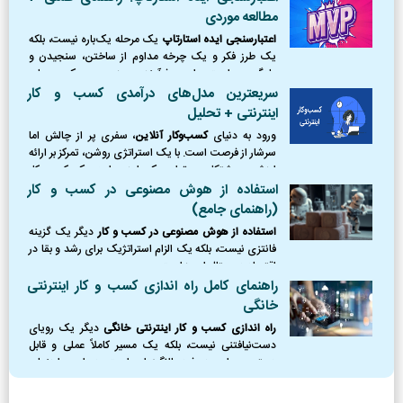
(تهدیدها) دوری کنید،
مطالعه موردی
اعتبارسنجی ایده استارتاپ
یک مرحله یک‌باره نیست، بلکه
یک طرز فکر و یک چرخه مداوم از ساختن، سنجیدن و
یادگیری است. این فرآیند، مرز بین یک رویای
شکست‌خورده و یک کسب‌وکار موفق را ترسیم می‌کند.
سریعترین مدل‌های درآمدی کسب و کار
اینترنتی + تحلیل
ورود به دنیای
کسب‌وکار آنلاین
، سفری پر از چالش اما
سرشار از فرصت است. با یک استراتژی روشن، تمرکز بر ارائه
ارزش و پشتکار، می‌توان یک ایده را به یک کسب‌وکار
پایدار و سودآور تبدیل کرد.
استفاده از هوش مصنوعی در کسب و کار
(راهنمای جامع)
استفاده از هوش مصنوعی در کسب و کار
دیگر یک گزینه
فانتزی نیست، بلکه یک الزام استراتژیک برای رشد و بقا در
اقتصاد دیجیتال امروز است.
راهنمای کامل راه اندازی کسب و کار اینترنتی
خانگی
راه اندازی کسب و کار اینترنتی خانگی
دیگر یک رویای
دست‌نیافتنی نیست، بلکه یک مسیر کاملاً عملی و قابل
دسترس برای هر فرد باانگیزه‌ای است. در این راهنمای
جامع، نقشه راه کاملی از نقطه صفر را ترسیم کردیم؛