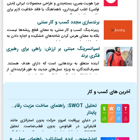
چرا هویت بصری، بسته‌بندی و طراحی محصولات ایرانی (حتی
لوکس) اغلب کپی‌برداری، ناهماهنگ یا فاقد خلاقیت لازم برای
رقابت جهانی است؟
برندسازی مجدد کسب و کار سنتی
ریبرندینگ کسب و کار سنتی، به معنای قطع ریشه‌ها نیست،
بلکه به معنای هرس کردن شاخه‌های خشکیده و اجازه دادن به
رشد شاخه‌های جدید و پربار است.
اسپانسرینگ مبتنی بر ارزش: راهی برای رهبری
فکری برند
آینده متعلق به برندهایی است که دارای هدف هستند.
مصرف‌کنندگان، به ویژه نسل‌های جدید، به طور فزاینده‌ای از
برندها انتظار دارند که در قبال مسائل اجتماعی و محیطی
موضع‌گیری کرده و نقش فعالی ایفا کنند.
آخرین های کسب و کار
تحلیل SWOT: راهنمای ساخت مزیت رقابتی
پایدار
در دنیای پررقابت امروز، حرکت بدون استراتژی مانند
قایقرانی در اقیانوس بدون قطب‌نماست. تحلیل
SWOT همان قطب‌نمای ضروری است که به شما کمک
می‌کند موقعیت دقیق خود را بشناسید، از طوفان‌ها
اعتبارسنجی ایده استارتاپ: راهنمای عملی +