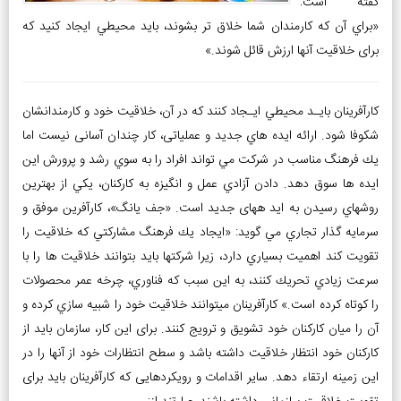
گفته است:
«براي آن كه كارمندان شما خلاق­ تر بشوند، بايد محيطي ايجاد كنيد كه
برای خلاقيت آن­ها ارزش قائل شوند.»
كارآفرينان بايـد محيطي ايـجاد كنند كه در آن، خلاقيت خود و كارمندانشان
شكوفا شود. ارائه ايده ­هاي جديد و عملیاتی، کار چندان آسانی نیست اما
يك فرهنگ مناسب در شركت مي­ تواند افراد را به سوي رشد و پرورش این
ایده ­ها سوق دهد. دادن آزادي عمل و انگیزه به كاركنان، يكي از بهترين
روش­هاي رسيدن به اید ه­های جدید است. «جف يانگ»، كارآفرين موفق و
سرمايه ­گذار تجاري مي ­گويد: «ايجاد يك فرهنگ مشاركتي كه خلاقيت را
تقويت كند اهميت بسياري دارد، زيرا شركت­ها بايد بتوانند خلاقيت ­ها را با
سرعت زيادي تحريك كنند، به اين سبب كه فناوري، چرخه عمر محصولات
را كوتاه كرده است.» كارآفرينان مي­توانند خلاقيت خود را شبيه­ سازي كرده و
آن را ميان كاركنان خود تشويق و ترويج كنند. برای اين كار، سازمان باید از
کارکنان خود انتظار خلاقيت داشته باشد و سطح انتظارات خود از آن­ها را در
این زمینه ارتقاء دهد. سایر اقدامات و رویکردهایی که کارآفرینان باید برای