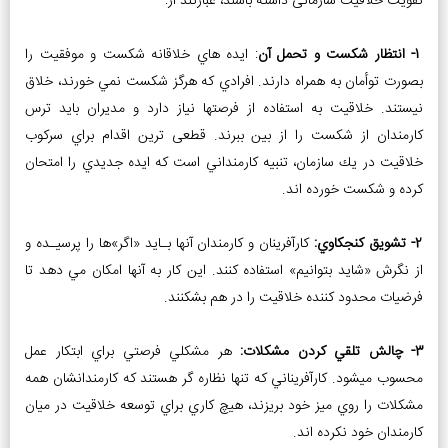
تقویت خلاقیت سازمانی داشته باشند، عبارتند از:
1- انتظار شكست و تحمل آن
: ايده ­هاي خلاقانه شكست و موفقيت را
بصورت توأمان به همراه دارند. افرادي كه هرگز شكست نمي­ خورند، خلاق
نيستند. خلاقيت به استفاده از فرصت­ها نياز دارد و مديران بايد ترس
كارمندان از شكست را از بين ببرند. قطعی ­ترین اقدام براي سركوب
خلاقيت در يك سازمان، تنبيه كارمنداني است كه ايده جديدي را امتحان
كرده و شكست خورده­ اند.
2- تشويق كنجكاوي:
كارآفرينان و كارمندان آن­ها بـايد «اگر»ها را پرسيـده و
از نگرش «شايد بتوانيم» استفاده كنند. اين كار به آن­ها امکان مي­ دهد تا
فرضيات محدود كننده خلاقيت را در هم بشكنند.
3- چالش تلقي كردن مشكلات:
هر مشكلي فرصتي براي ابتكار عمل
محسوب می­شود. كارآفريناني كه تنها نظاره ­گر هستند که کارمندانشان همه
مشكلات را روي ميز خود بريزند، هيچ كاري براي توسعه خلاقيت در ميان
كارمندان خود نكرده ­اند.