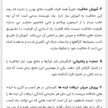
4- آموزش خلاقيت:
تقريباً همه افراد، قابليت خلاق بودن را دارند، اما رشد
اين خلاقيت به آموزش نياز دارد. يك نويسنده مدعي است كه آن چه
اغلب مردم را از اديسون، پيكاسو و حتي شكسپير متمايـز مي­ سـازد،
ظرفيت خلاقيت نيست، بلكه قابليت راه ­انـدازي آن ظرفيت بـا تشـويـق
محرك ­هاي خلاقانه و سپس عمل بر اساس آن مي ­باشد. آموزش از طريـق
كتب، سمينارها، كارگاه­ها و جلـسات حرفه اي تكميـل شـده و به همـه كمك
مي­ كـند تا خلاقيت خود را شکوفا سازند.
5- حمایت و پشتيباني:
كارآفرينان بايد ابزارها و منابع مورد نياز خلاقيت را
در اختيار كاركنان قرار دهند. يكي از مهم­ترین این منابع، زمان است که باید
به حد کافی در اختیار افراد گذاشته شود.
6- پرورش جریان دريافت ايده ­ها
: كارمندان در هر کسب و کاری به ايده­
هاي خلاقانه مي­رسند؛ با اين حال، هر سازماني آمادگي دريافت آن ايده­ ها را
ندارد. نتيجه نامطلوب نيز آن است كه ايده ­هايي كه مي ­توانند يك کسب
و کار را به جلو رانده يا زندگي افراد را بهتر سازند، تبخير شده و از بین می­