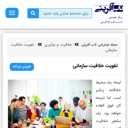
صفحه
نخست
فروش
بازاریابی
خلاقیت و نوآوری
تقويت خلاقيت
مجله اینترنتی ناب آفرینی
کسب
سازمانی
و
کار
تقويت خلاقيت سازمانی
افزودن دیدگاه
کارآفرینی
توسعه
ایجاد يك محيط
فردی
خلاقانه، زمان­بر
است اما نتيجه
مالی
کار، فوق العاده
ناب
خواهد بود. يك
آفرینی
مشاور خلاقيت