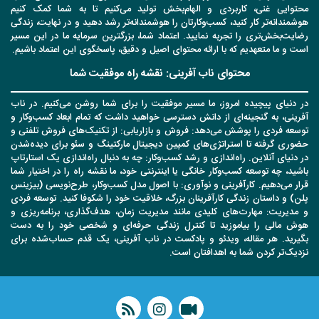
محتوایی غنی، کاربردی و الهام‌بخش تولید می‌کنیم تا به شما کمک کنیم
هوشمندانه‌تر کار کنید، کسب‌وکارتان را هوشمندانه‌تر رشد دهید و در نهایت، زندگی
رضایت‌بخش‌تری را تجربه نمایید. اعتماد شما، بزرگترین سرمایه ما در این مسیر
است و ما متعهدیم که با ارائه محتوای اصیل و دقیق، پاسخگوی این اعتماد باشیم.
محتوای ناب آفرینی: نقشه راه موفقیت شما
در دنیای پیچیده امروز، ما مسیر موفقیت را برای شما روشن می‌کنیم. در ناب
آفرینی، به گنجینه‌ای از دانش دسترسی خواهید داشت که تمام ابعاد کسب‌وکار و
توسعه فردی را پوشش می‌دهد: فروش و بازاریابی: از تکنیک‌های فروش تلفنی و
حضوری گرفته تا استراتژی‌های کمپین دیجیتال مارکتینگ و سئو برای دیده‌شدن
در دنیای آنلاین. راه‌اندازی و رشد کسب‌وکار: چه به دنبال راه‌اندازی یک استارتاپ
باشید، چه توسعه کسب‌وکار خانگی یا اینترنتی خود، ما نقشه راه را در اختیار شما
قرار می‌دهیم. کارآفرینی و نوآوری: با اصول مدل کسب‌وکار، طرح‌نویسی (بیزینس
پلن) و داستان زندگی کارآفرینان بزرگ، خلاقیت خود را شکوفا کنید. توسعه فردی
و مدیریت: مهارت‌های کلیدی مانند مدیریت زمان، هدف‌گذاری، برنامه‌ریزی و
هوش مالی را بیاموزید تا کنترل زندگی حرفه‌ای و شخصی خود را به دست
بگیرید. هر مقاله، ویدئو و پادکست در ناب آفرینی، یک قدم حساب‌شده برای
نزدیک‌تر کردن شما به اهدافتان است.