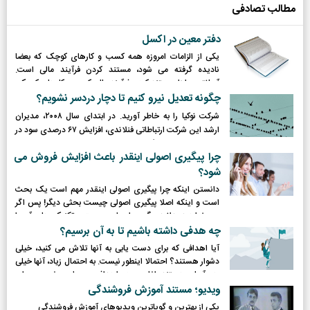
مطالب تصادفی
دفتر معین در اکسل
یکی از الزامات امروزه همه کسب و کارهای کوچک که بعضا
نادیده گرفته می شود، مستند کردن فرآیند مالی است.
آسانترین ابزار مستند کردن فرآیند مالی کسب و کارهای کوچک،
استفاده از دفتر معین است. جهت استفاده آسان و گزارش
چگونه تعدیل نیرو کنیم تا دچار دردسر نشویم؟
گیری در بازه های زمانی مختلف پیشنهاد می شود از "دفتر
شرکت نوکیا را به خاطر آورید. در ابتدای سال
۲۰۰۸
، مدیران
معین در اکسل" استفاده کنید.
ارشد این شرکت ارتباطاتی فنلاندی، افزایش
۶۷
درصدی سود در
یک سال را جشن گرفتند. با این وجود، رقابت این شرکت با
چرا پیگیری اصولی اینقدر باعث افزایش فروش می
رقبای آسیایی که محصولات ارزانی داشتند، منجر به کاهش
۳۵
شود؟
درصدی قیمت محصولات نوکیا طی چند سال بعد شد.
و نوکیا
مجبور به تعدیل نیروی 2300 نفری شد!
دانستن اینکه چرا پیگیری اصولی اینقدر مهم است یک بحث
است و اینکه اصلا پیگیری اصولی چیست بحثی دیگر! پس اگر
می خواهید بدانید پیگیری اصولی چیست و تکنیک های آن را
به کار ببندید با «ناب آفرینی» همراه شوید.
چه هدفی داشته باشیم تا به آن برسیم؟
آیا اهدافی که برای دست یابی به آنها تلاش می کنید، خیلی
دشوار هستند؟ احتمالا اینطور نیست. به احتمال زیاد، آنها خیلی
هم آسان هستند. اغلب مردم اهدافی معمولی و غیر مهم برای
خود تعیین می کنند و به آنها توجه نمی کنند، آنها را جدی نمی
ویدیو؛ مستند آموزش فروشندگی
گیرند و به یاد نمی آورند.
یکی از بهترین و گویاترین ویدیوهای آموزش فروشندگی