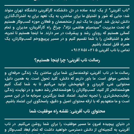
"ناب آفرینی" از یک ایده ساده در دل دانشکده کارآفرینی دانشگاه تهران متولد
شد؛ جایی که شور و اشتیاق ما برای ساختن، به یک تعهد برای به اشتراک‌گذاری
دانش تبدیل شد. امروز، ما یک تیم از متخصصان و فعالان حوزه کسب‌وکار هستیم
که تحت مدیریت "سیدمیثم هاشمی نژاد"، چراغ راه کارآفرینان، مدیران و تمام
کسانی هستیم که رویای رشد و پیشرفت در سر دارند. ما اینجا هستیم تا تجربه،
علم و اشتیاقمان را با شما تقسیم کنیم و در مسیر پرپیچ‌وخم کسب‌وکارتان، یک
همراه قابل اعتماد باشیم.
تماس با ناب آفرینی 09128510215
رسالت ناب آفرینی؛ چرا اینجا هستیم؟
رسالت ما در ناب آفرینی، توانمندسازی شما برای ساختن یک زندگی حرفه‌ای و
شخصی موفق است. ما باور داریم که دانش، کلید تحول است. به همین دلیل،
محتوایی غنی، کاربردی و الهام‌بخش تولید می‌کنیم تا به شما کمک کنیم
هوشمندانه‌تر کار کنید، کسب‌وکارتان را هوشمندانه‌تر رشد دهید و در نهایت، زندگی
رضایت‌بخش‌تری را تجربه نمایید. اعتماد شما، بزرگترین سرمایه ما در این مسیر
است و ما متعهدیم که با ارائه محتوای اصیل و دقیق، پاسخگوی این اعتماد باشیم.
محتوای ناب آفرینی: نقشه راه موفقیت شما
در دنیای پیچیده امروز، ما مسیر موفقیت را برای شما روشن می‌کنیم. در ناب
آفرینی، به گنجینه‌ای از دانش دسترسی خواهید داشت که تمام ابعاد کسب‌وکار و