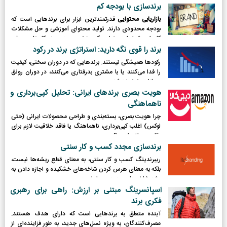
برندسازی با بودجه کم
بازاریابی محتوایی
قدرتمندترین ابزار برای برندهایی است که
بودجه محدودی دارند. تولید محتوای آموزشی و حل مشکلات
کاربران، شما را به عنوان یک متخصص در حوزه کاریتان معرفی
می‌کند.
برند را قوی نگه دارید: استراتژی برند در رکود
رکودها همیشگی نیستند. برندهایی که در دوران سختی، کیفیت
را فدا می‌کنند یا با مشتری بدرفتاری می‌کنند، در دوران رونق
مجازات خواهند شد.
هویت بصری برندهای ایرانی: تحلیل کپی‌برداری و
ناهماهنگی
چرا هویت بصری، بسته‌بندی و طراحی محصولات ایرانی (حتی
لوکس) اغلب کپی‌برداری، ناهماهنگ یا فاقد خلاقیت لازم برای
رقابت جهانی است؟
برندسازی مجدد کسب و کار سنتی
ریبرندینگ کسب و کار سنتی، به معنای قطع ریشه‌ها نیست،
بلکه به معنای هرس کردن شاخه‌های خشکیده و اجازه دادن به
رشد شاخه‌های جدید و پربار است.
اسپانسرینگ مبتنی بر ارزش: راهی برای رهبری
فکری برند
آینده متعلق به برندهایی است که دارای هدف هستند.
مصرف‌کنندگان، به ویژه نسل‌های جدید، به طور فزاینده‌ای از