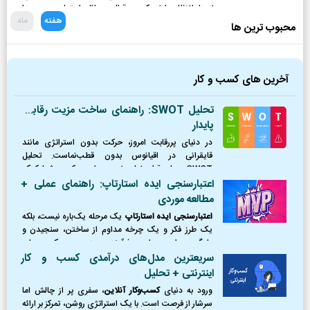
برندها انتظار دارند که در قبال مسائل اجتماعی و محیطی
هفته
ماه
موضع‌گیری کرده و نقش فعالی ایفا کنند.
محبوب ترین ها
آخرین های کسب و کار
تحلیل SWOT: راهنمای ساخت مزیت رقابتی
پایدار
در دنیای پررقابت امروز، حرکت بدون استراتژی مانند
قایقرانی در اقیانوس بدون قطب‌نماست. تحلیل
SWOT همان قطب‌نمای ضروری است که به شما کمک
می‌کند موقعیت دقیق خود را بشناسید، از طوفان‌ها
اعتبارسنجی ایده استارتاپ: راهنمای عملی +
(تهدیدها) دوری کنید،
مطالعه موردی
اعتبارسنجی ایده استارتاپ
یک مرحله یک‌باره نیست، بلکه
یک طرز فکر و یک چرخه مداوم از ساختن، سنجیدن و
یادگیری است. این فرآیند، مرز بین یک رویای
شکست‌خورده و یک کسب‌وکار موفق را ترسیم می‌کند.
سریعترین مدل‌های درآمدی کسب و کار
اینترنتی + تحلیل
ورود به دنیای
کسب‌وکار آنلاین
، سفری پر از چالش اما
سرشار از فرصت است. با یک استراتژی روشن، تمرکز بر ارائه