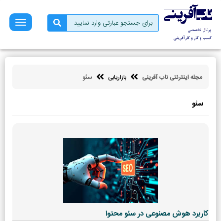
صفحه
نخست
فروش
بازاریابی
سئو
مجله اینترنتی ناب آفرینی
بازاریابی
کسب
و
کار
سئو
کارآفرینی
توسعه
فردی
مالی
ناب
آفرینی
کاربرد هوش مصنوعی در سئو محتوا