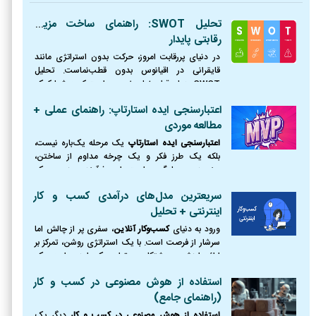
تحلیل SWOT: راهنمای ساخت مزیت
رقابتی پایدار
در دنیای پررقابت امروز، حرکت بدون استراتژی مانند
قایقرانی در اقیانوس بدون قطب‌نماست. تحلیل
SWOT همان قطب‌نمای ضروری است که به شما کمک
می‌کند موقعیت دقیق خود را بشناسید، از طوفان‌ها
اعتبارسنجی ایده استارتاپ: راهنمای عملی +
(تهدیدها) دوری کنید،
مطالعه موردی
اعتبارسنجی ایده استارتاپ
یک مرحله یک‌باره نیست،
بلکه یک طرز فکر و یک چرخه مداوم از ساختن،
سنجیدن و یادگیری است. این فرآیند، مرز بین یک
رویای شکست‌خورده و یک کسب‌وکار موفق را ترسیم
سریعترین مدل‌های درآمدی کسب و کار
می‌کند.
اینترنتی + تحلیل
ورود به دنیای
کسب‌وکار آنلاین
، سفری پر از چالش اما
سرشار از فرصت است. با یک استراتژی روشن، تمرکز بر
ارائه ارزش و پشتکار، می‌توان یک ایده را به یک
کسب‌وکار پایدار و سودآور تبدیل کرد.
استفاده از هوش مصنوعی در کسب و کار
(راهنمای جامع)
استفاده از هوش مصنوعی در کسب و کار
دیگر یک