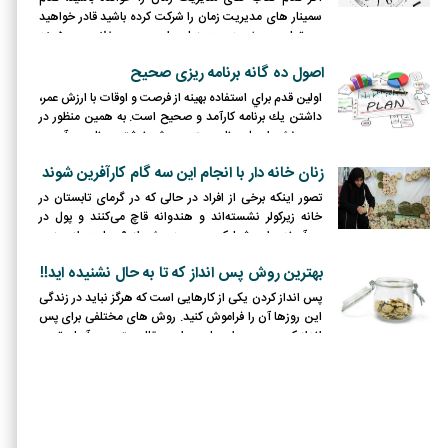
سمینار های مدیریت زمان را شرکت کرده باشید قادر خواهید
بود تمام مبحث مدیریت زمان را به صورت خلاصه در 5 بند
بنویسید. شما در ادامه با 5 تا از کلیدی ترین تکنیک های
اصول ده گانه برنامه ریزی صحیح
مدیریت زمان آشنا خواهید شد که یکی از ابزارهای اصلی
کارآفرینان است.
اولين قدم براي استفاده بهينه از فرصت و اوقات با ارزش عمر،
داشتن يك برنامه كارآمد و صحيح است. به همين منظور در
سه بخش اصول برنامه ريزي، روش نوشتن برنامه و آسيب
شناسي برنامه ريزي را مطرح مي كنيم. اميد است كه با
زنان خانه دار با انجام این سه گام کارآفرین شوند
آگاهي و عمل به اين اصول و با توكل بر خداوند منان، آينده
موفقي را براي خودتان رقم بزنيد؛
تصور اینکه برخی از افراد در حالی که در گرمای تابستان در
خانه زیرکولر نشسته‌اند و هندوانه قاچ می‌کنند و پول در
می‌آورند برای شما که مجبورید بیش از ۹ ساعت از روز در
اداره کاری روزمره را انجام دهید و چند ساعت ترافیک شهری
بهترین روش پس انداز که تا به حال نشنیده اید!!
را تحمل کنید هم‌ جای تعجب است و هم لج درآور.
پس انداز کردن یکی از کارهایی است که هرگز نباید در زندگی
این روزها آن را فراموش کنید. روش های مختلفی برای پس
انداز کردن وجود دارد ولی در این مقاله بهترین و آسان ترین
روش ها را معرفی می کنیم