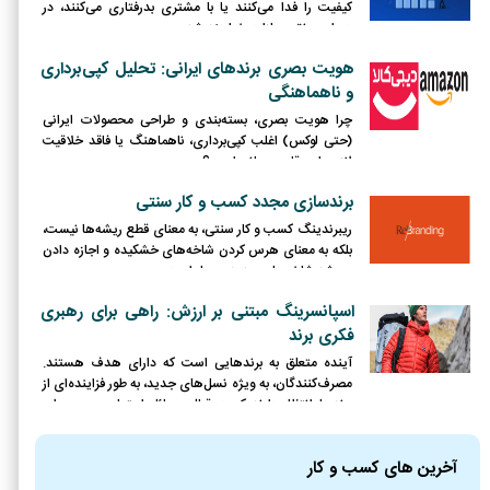
کیفیت را فدا می‌کنند یا با مشتری بدرفتاری می‌کنند، در
دوران رونق مجازات خواهند شد.
هویت بصری برندهای ایرانی: تحلیل کپی‌برداری
و ناهماهنگی
چرا هویت بصری، بسته‌بندی و طراحی محصولات ایرانی
(حتی لوکس) اغلب کپی‌برداری، ناهماهنگ یا فاقد خلاقیت
لازم برای رقابت جهانی است؟
برندسازی مجدد کسب و کار سنتی
ریبرندینگ کسب و کار سنتی، به معنای قطع ریشه‌ها نیست،
بلکه به معنای هرس کردن شاخه‌های خشکیده و اجازه دادن
به رشد شاخه‌های جدید و پربار است.
اسپانسرینگ مبتنی بر ارزش: راهی برای رهبری
فکری برند
آینده متعلق به برندهایی است که دارای هدف هستند.
مصرف‌کنندگان، به ویژه نسل‌های جدید، به طور فزاینده‌ای از
برندها انتظار دارند که در قبال مسائل اجتماعی و محیطی
موضع‌گیری کرده و نقش فعالی ایفا کنند.
آخرین های کسب و کار