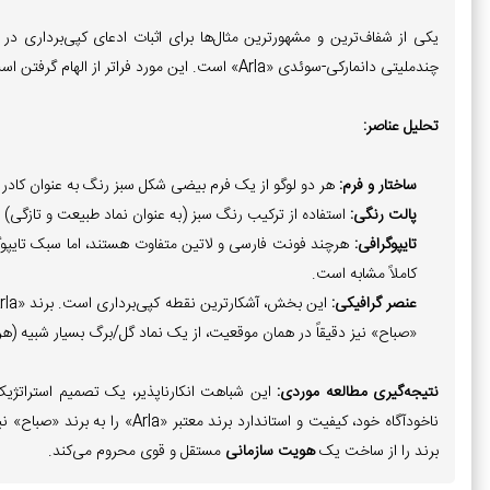
یکی از شفاف‌ترین و مشهورترین مثال‌ها برای اثبات ادعای کپی‌برداری در
چندملیتی دانمارکی-سوئدی «Arla» است. این مورد فراتر از الهام گرفتن است و مستقیماً در دسته کپی‌برداری قرار می‌گیرد.
تحلیل عناصر:
ساختار و فرم:
هر دو لوگو از یک فرم بیضی شکل سبز رنگ به عنوان کادر ا
پالت رنگی:
استفاده از ترکیب رنگ سبز (به عنوان نماد طبیعت و تازگی) 
تایپوگرافی:
هرچند فونت فارسی و لاتین متفاوت هستند، اما سبک تایپو
کاملاً مشابه است.
عنصر گرافیکی:
«صباح» نیز دقیقاً در همان موقعیت، از یک نماد گل/برگ بسیار شبیه (هر
نتیجه‌گیری مطالعه موردی:
این شباهت انکارناپذیر، یک تصمیم استراتژی
ناخودآگاه خود، کیفیت و استاندارد
برند را از ساخت یک
هویت سازمانی
مستقل و قوی محروم می‌کند.