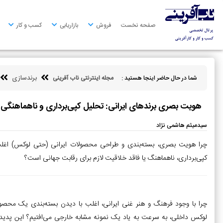
صفحه
نخست
صفحه نخست
فروش
بازاریابی
کسب و کار
فروش
بازاریابی
برندسازی
شما در حال حاضر اینجا هستید :
مجله اینترنتی ناب آفرینی
کسب
و
کار
هویت بصری برندهای ایرانی: تحلیل کپی‌برداری و ناهماهنگی
کارآفرینی
سیدمیثم هاشمی نژاد
توسعه
چرا هویت بصری، بسته‌بندی و طراحی محصولات ایرانی (حتی لوکس) اغل
فردی
کپی‌برداری، ناهماهنگ یا فاقد خلاقیت لازم برای رقابت جهانی است؟
مالی
ناب
آفرینی
چرا با وجود فرهنگ و هنر غنی ایرانی، اغلب با دیدن بسته‌بندی یک محصو
لوکس داخلی، به سرعت به یاد یک نمونه مشابه خارجی می‌افتیم؟ این پدیده