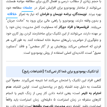
با حجم زیادی از مطالب درسی و اهمال کاری برای مطالعه مواجه هستند،
می‌توانند از ساختار پومودورو برای افزایش تمرکز در
جلسات
مطالعه خود
بهره ببرند.
نویسندگان، برنامه نویسان و طراحان
که نیاز به تمرکز
خلاقانه
و بدون وقفه دارند، پومودورو را راهی عالی برای ورود به "حالت جریان"
می‌یابند.
فریلنسرها و افراد دورکار
که مسئولیت کامل مدیریت زمان خود را
بر عهده دارند، می‌توانند از این تکنیک برای ساختارمند کردن روز کاری خود
و جلوگیری از حواس‌پ رتی‌های محیط خانه استفاده کنند. به طور کلی، هر
فردی که احساس می‌کند روزهایش پر از "کار سطحی" و فاقد "دستاورد
عمیق" است، کاندیدای اصلی استفاده از روش پومودورو است.
آیا تکنیک پومودورو برای شما کار نمی‌کند؟ (اشتباهات رایج)
گاهی افراد این تکنیک را امتحان می‌کنند اما نتیجه نمی‌گیرند. معمولاً این
شکست به دلیل چند اشتباه رایج در پیاده‌سازی است. اولین اشتباه،
عدم
احترام به تایمر
است؛ یعنی ادامه دادن کار پس از زنگ تایمر یا انجام
کارهای متفرقه در زمان استراحت ۵ دقیقه‌ای. زمان استراحت باید واقعاً
استراحت باشد. اشتباه دوم،
مدیریت نادرست وقفه‌ها
است؛ اجازه دادن به