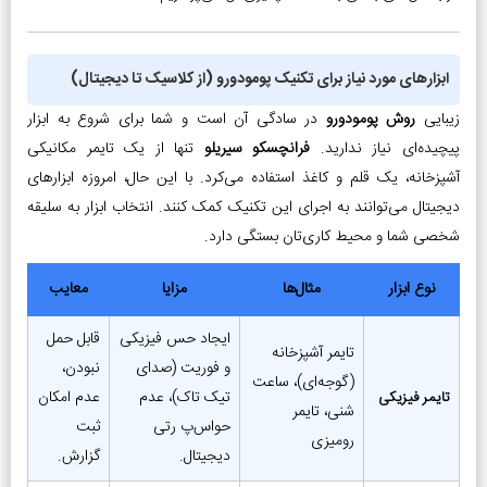
ابزارهای مورد نیاز برای تکنیک پومودورو (از کلاسیک تا دیجیتال)
زیبایی
روش پومودورو
در سادگی آن است و شما برای شروع به ابزار
پیچیده‌ای نیاز ندارید.
فرانچسکو سیریلو
تنها از یک تایمر مکانیکی
آشپزخانه، یک قلم و کاغذ استفاده می‌کرد. با این حال، امروزه ابزارهای
دیجیتال می‌توانند به اجرای این تکنیک کمک کنند. انتخاب ابزار به سلیقه
شخصی شما و محیط کاری‌تان بستگی دارد.
نوع ابزار
مثال‌ها
مزایا
معایب
ایجاد حس فیزیکی
قابل حمل
تایمر آشپزخانه
و فوریت (صدای
نبودن،
(گوجه‌ای)، ساعت
تیک تاک)، عدم
عدم امکان
تایمر فیزیکی
شنی، تایمر
حواس‌پ رتی
ثبت
رومیزی
دیجیتال.
گزارش.