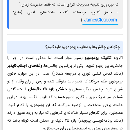
که بهره‌وری نتیجه مدیریت انرژی است، نه فقط مدیریت زمان."
- جیمز کلییر، نویسنده کتاب عادت‌های اتمی (منبع:
)
JamesClear.com
چگونه بر چالش‌ها و معایب پومودورو غلبه کنیم؟
اگرچه
تکنیک پومودورو
بسیار موثر است، اما ممکن است در اجرا با
چالش‌هایی روبرو شوید. یکی از بزرگترین چالش‌ها،
وقفه‌های اجتناب‌ناپذیر
(مانند تماس تلفنی فوری یا مراجعه همکار) است. در این موارد، قانون
پومودورو حکم می‌کند که تایمر باید متوقف شده و پس از رفع وقفه، از نو
شروع شود. چالش دیگر،
سفتی و خشکی بازه ۲۵ دقیقه‌ای
است؛ گاهی
شما در میانه یک جریان فکری عمیق هستید که تایمر زنگ می‌زند. در این
حالت، برخی متخصصان توصیه می‌کنند که آن پومودورو را تمام کنید.
همچنین، برای کارهای بسیار خلاقانه یا کارهایی که نیاز به ورود عمیق دارند
(مانند برنامه‌نویسی پیچیده)، بازه ۲۵ دقیقه‌ای ممکن است کوتاه باشد که
در بخش‌های بعدی به انعطاف‌پذیری آن می‌پردازیم.