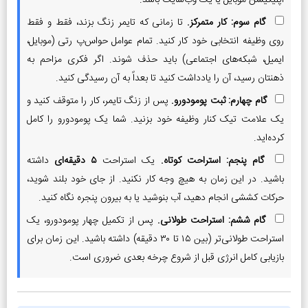
اپلیکیشن موبایل یا یک وب‌سایت باشد.
گام سوم: کار متمرکز.
تا زمانی که تایمر زنگ بزند، فقط و فقط
روی وظیفه انتخابی خود کار کنید. تمام عوامل حواس‌پ رتی (موبایل،
ایمیل، شبکه‌های اجتماعی) باید حذف شوند. اگر فکری مزاحم به
ذهنتان رسید، آن را یادداشت کنید تا بعداً به آن رسیدگی کنید.
گام چهارم: ثبت پومودورو.
پس از زنگ تایمر، کار را متوقف کنید و
یک علامت تیک کنار وظیفه خود بزنید. شما یک پومودورو را کامل
کرده‌اید.
گام پنجم: استراحت کوتاه.
یک استراحت
۵ دقیقه‌ای
داشته
باشید. در این زمان به هیچ وجه کار نکنید. از جای خود بلند شوید،
حرکات کششی انجام دهید، آب بنوشید یا به بیرون پنجره نگاه کنید.
گام ششم: استراحت طولانی.
پس از تکمیل چهار پومودورو، یک
استراحت طولانی‌تر (بین ۱۵ تا ۳۰ دقیقه) داشته باشید. این زمان برای
بازیابی کامل انرژی قبل از شروع چرخه بعدی ضروری است.