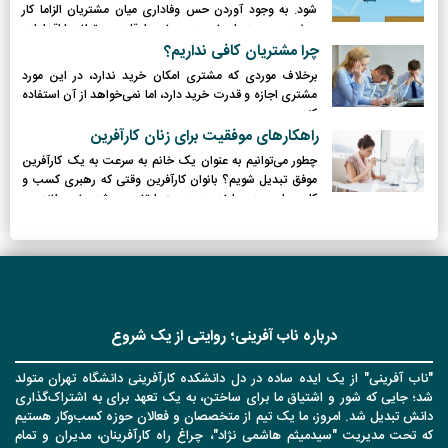
شود. به وجود آوردن حس وفاداری میان مشتریان الزاما کار
سخت و پیچیدهای نیست و بعضی اوقات می تواند با اقدامات
ساده ای ایجاد شود.
چرا مشتریان کافی نداریم؟
برخلاف موردی که مشتری امکان خرید ندارد، در این مورد
مشتری اجازه و قدرت خرید دارد، اما نمی‌خواهد از آن استفاده
کند.
راهکارهای موفقیت برای زنان کارآفرین
چطور می‌توانیم به عنوان یک خانم به سرعت به یک کارآفرین
موفق تبدیل شویم؟ بانوان کارآفرین وقتی که رهبری کسب و
کاری را برعهده دارند، هیچ چیز را تضمین شده نمی‌دانند. در
گذشته، بانوان کارآفرین به صنایع کلیدی دسترسی کامل
نداشتند. شکی نیست که دوره دیگری در تاریخ کسب و کارها
آغاز شده است؛ دوره کارآفرینی زنان
درباره ناب آفرینی؛ روایتی از یک شروع
"ناب آفرینی" از یک ایده ساده در دل دانشکده کارآفرینی دانشگاه تهران متولد
شد؛ جایی که شور و اشتیاق ما برای ساختن، به یک تعهد برای به اشتراک‌گذاری
دانش تبدیل شد. امروز، ما یک تیم از متخصصان و فعالان حوزه کسب‌وکار هستیم
که تحت مدیریت "سیدمیثم هاشمی نژاد"، چراغ راه کارآفرینان، مدیران و تمام