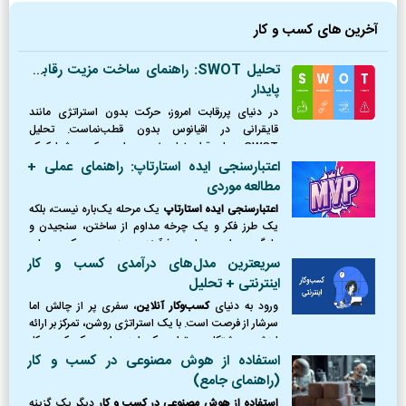
آخرین های کسب و کار
تحلیل SWOT: راهنمای ساخت مزیت رقابتی
پایدار
در دنیای پررقابت امروز، حرکت بدون استراتژی مانند
قایقرانی در اقیانوس بدون قطب‌نماست. تحلیل
SWOT همان قطب‌نمای ضروری است که به شما کمک
می‌کند موقعیت دقیق خود را بشناسید، از طوفان‌ها
اعتبارسنجی ایده استارتاپ: راهنمای عملی +
(تهدیدها) دوری کنید،
مطالعه موردی
اعتبارسنجی ایده استارتاپ
یک مرحله یک‌باره نیست، بلکه
یک طرز فکر و یک چرخه مداوم از ساختن، سنجیدن و
یادگیری است. این فرآیند، مرز بین یک رویای
شکست‌خورده و یک کسب‌وکار موفق را ترسیم می‌کند.
سریعترین مدل‌های درآمدی کسب و کار
اینترنتی + تحلیل
ورود به دنیای
کسب‌وکار آنلاین
، سفری پر از چالش اما
سرشار از فرصت است. با یک استراتژی روشن، تمرکز بر ارائه
ارزش و پشتکار، می‌توان یک ایده را به یک کسب‌وکار
پایدار و سودآور تبدیل کرد.
استفاده از هوش مصنوعی در کسب و کار
(راهنمای جامع)
استفاده از هوش مصنوعی در کسب و کار
دیگر یک گزینه