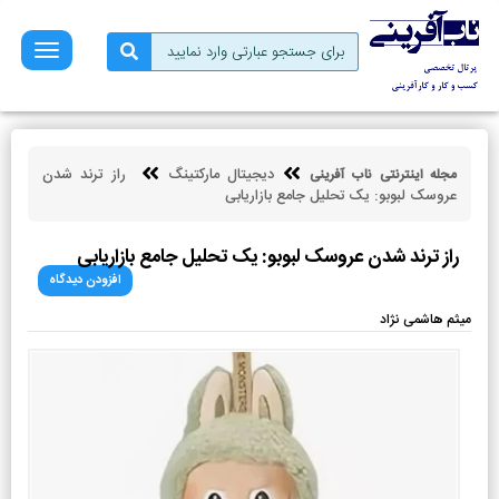
صفحه
نخست
فروش
بازاریابی
دیجیتال مارکتینگ
راز ترند شدن
مجله اینترنتی ناب آفرینی
کسب
عروسک لبوبو: یک تحلیل جامع بازاریابی
و
کار
راز ترند شدن عروسک لبوبو: یک تحلیل جامع بازاریابی
کارآفرینی
افزودن دیدگاه
توسعه
میثم هاشمی نژاد
فردی
مالی
ناب
آفرینی