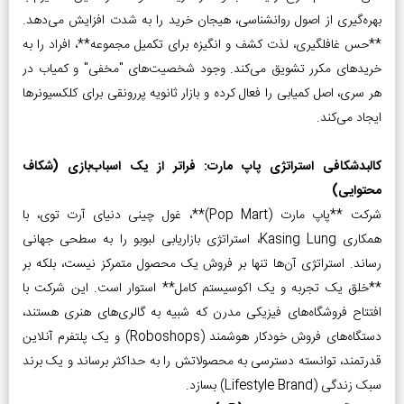
بهره‌گیری از اصول روانشناسی، هیجان خرید را به شدت افزایش می‌دهد.
**حس غافلگیری، لذت کشف و انگیزه برای تکمیل مجموعه**، افراد را به
خریدهای مکرر تشویق می‌کند. وجود شخصیت‌های "مخفی" و کمیاب در
هر سری، اصل کمیابی را فعال کرده و بازار ثانویه پررونقی برای کلکسیونرها
ایجاد می‌کند.
کالبدشکافی استراتژی پاپ مارت: فراتر از یک اسباب‌بازی (شکاف
محتوایی)
شرکت **پاپ مارت (Pop Mart)**، غول چینی دنیای آرت توی، با
همکاری Kasing Lung، استراتژی بازاریابی لبوبو را به سطحی جهانی
رساند. استراتژی آن‌ها تنها بر فروش یک محصول متمرکز نیست، بلکه بر
**خلق یک تجربه و یک اکوسیستم کامل** استوار است. این شرکت با
افتتاح فروشگاه‌های فیزیکی مدرن که شبیه به گالری‌های هنری هستند،
دستگاه‌های فروش خودکار هوشمند (Roboshops) و یک پلتفرم آنلاین
قدرتمند، توانسته دسترسی به محصولاتش را به حداکثر برساند و یک برند
سبک زندگی (Lifestyle Brand) بسازد.