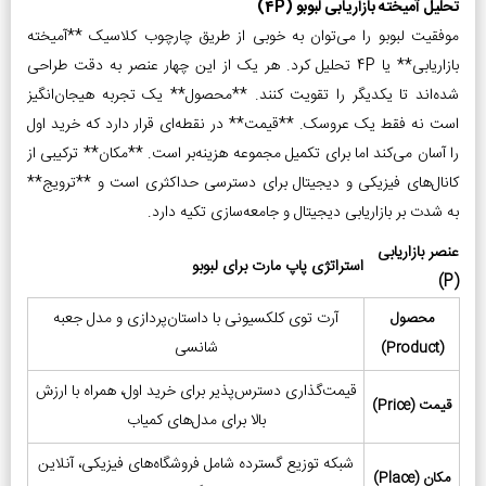
تحلیل آمیخته بازاریابی لبوبو (4P)
موفقیت لبوبو را می‌توان به خوبی از طریق چارچوب کلاسیک **آمیخته
بازاریابی** یا 4P تحلیل کرد. هر یک از این چهار عنصر به دقت طراحی
شده‌اند تا یکدیگر را تقویت کنند. **محصول** یک تجربه هیجان‌انگیز
است نه فقط یک عروسک. **قیمت** در نقطه‌ای قرار دارد که خرید اول
را آسان می‌کند اما برای تکمیل مجموعه هزینه‌بر است. **مکان** ترکیبی از
کانال‌های فیزیکی و دیجیتال برای دسترسی حداکثری است و **ترویج**
به شدت بر بازاریابی دیجیتال و جامعه‌سازی تکیه دارد.
عنصر بازاریابی
استراتژی پاپ مارت برای لبوبو
(P)
آرت توی کلکسیونی با داستان‌پردازی و مدل جعبه
محصول
شانسی
(Product)
قیمت‌گذاری دسترس‌پذیر برای خرید اول، همراه با ارزش
قیمت (Price)
بالا برای مدل‌های کمیاب
شبکه توزیع گسترده شامل فروشگاه‌های فیزیکی، آنلاین
مکان (Place)