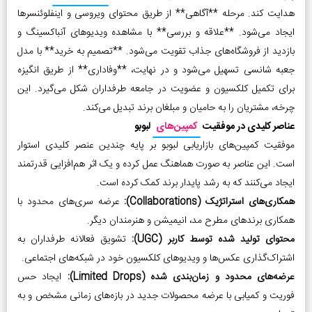
هدایت کند. مرحله **آگاهی** از طریق محتوای ویروسی و اینفلوئنسرها
ایجاد می‌شود. **علاقه و بررسی** با مشاهده ویدیوهای آنباکسینگ و
بازدید از فروشگاه‌های جذاب تقویت می‌شود. **تصمیم به خرید** با مدل
جعبه شانسی تسهیل می‌شود و در نهایت، **وفاداری** از طریق انگیزه
برای تکمیل کلکسیون و عضویت در جامعه طرفداران شکل می‌گیرد. این
چرخه، مشتریان را به حامیان و مبلغان برند تبدیل می‌کند.
عناصر کلیدی در موفقیت
کمپین‌های
لبوبو
موفقیت کمپین‌های بازاریابی لبوبو بر پایه چندین عنصر کلیدی استوار
است. این عناصر به صورت هماهنگ عمل کرده و یک اثر هم‌افزایی قدرتمند
ایجاد می‌کنند که به رشد پایدار برند کمک کرده است.
همکاری‌های استراتژیک (Collaborations):
عرضه سری‌های محدود با
همکاری برندهای مطرح مد، انیمیشن و هنرمندان دیگر.
محتوای تولید شده توسط کاربر (UGC):
تشویق فعالانه طرفداران به
اشتراک‌گذاری عکس‌ها و ویدیوهای کلکسیون خود در شبکه‌های اجتماعی.
عرضه‌های محدود و زمان‌بندی شده (Limited Drops):
ایجاد حس
فوریت و کمیابی با عرضه محصولات جدید در بازه‌های زمانی مشخص و به