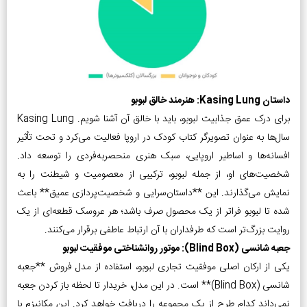
داستان Kasing Lung: هنرمند خالق لبوبو
برای درک عمق جذابیت لبوبو، باید با خالق آن آشنا شویم. Kasing Lung
سال‌ها به عنوان تصویرگر کتاب کودک در اروپا فعالیت می‌کرد و تحت تأثیر
افسانه‌ها و اساطیر اروپایی، سبک هنری منحصربه‌فردی را توسعه داد.
شخصیت‌های او، از جمله لبوبو، ترکیبی از معصومیت و شیطنت را به
نمایش می‌گذارند. این **داستان‌سرایی و شخصیت‌پردازی عمیق** باعث
شده تا لبوبو فراتر از یک محصول صرف باشد؛ هر عروسک قطعه‌ای از یک
روایت بزرگ‌تر است که طرفداران با آن ارتباط عاطفی برقرار می‌کنند.
جعبه شانسی (Blind Box): موتور روانشناختی موفقیت لبوبو
یکی از ارکان اصلی موفقیت تجاری لبوبو، استفاده از مدل فروش **جعبه
شانسی (Blind Box)** است. در این مدل، خریدار تا لحظه باز کردن جعبه
نمی‌داند کدام طرح از یک مجموعه را دریافت خواهد کرد. این مکانیزم با