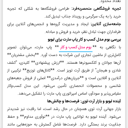
تعداد محدود.
تجربه فروشگاهی منحصربه‌فرد:
طراحی فروشگاه‌ها به شکلی که تجربه
خرید را به یک سرگرمی و رویداد جذاب تبدیل کند.
جامعه‌سازی آنلاین:
ایجاد و مدیریت گروه‌ها و انجمن‌های آنلاین برای
طرفداران جهت تبادل نظر، خرید و فروش و مبادله.
بررسی بوم مدل کسب و کار پاپ مارت برای لبوبو
با نگاهی به **
بوم مدل کسب و کار
** پاپ مارت، می‌توان تصویر
کامل‌تری از ماشین تجاری این شرکت به دست آورد. **بخش مشتریان**
آن‌ها جوانان و کلکسیونرها هستند. **ارزش پیشنهادی** کلیدی، "کشف
شادی و هیجان" از طریق آرت تویز است. **کانال‌های توزیع** ترکیبی از
آنلاین و آفلاین است و **جریان‌های درآمدی** اصلی از فروش جعبه‌های
شانسی و محصولات انحصاری تأمین می‌شود. این مدل کسب‌وکار
مقیاس‌پذیر و سودآور، اساس امپراتوری پاپ مارت را تشکیل می‌دهد.
آینده لبوبو و بازار آرت توی: فرصت‌ها و چالش‌ها
بازار جهانی آرت توی همچنان در حال رشد است، اما رقابت نیز شدیدتر
می‌شود. آینده لبوبو به توانایی پاپ مارت در **نوآوری مداوم** و حفظ
جذابیت برند بستگی دارد. فرصت‌ها شامل گسترش به حوزه‌هایی مانند