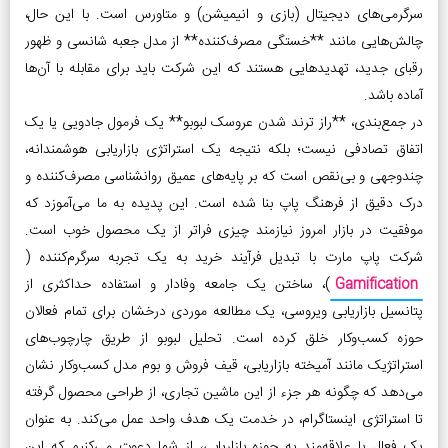
سرگرمی‌های دیجیتال (بازی و انیمیشن) و متاورس است. با این حال،
چالش‌هایی مانند **خستگی مصرف‌کننده** از مدل جعبه شانسی و ظهور
رقبای جدید، تهدیدهایی هستند که این شرکت باید برای مقابله با آن‌ها
آماده باشد.
در جمع‌بندی، **راز ترند شدن عروسک لبوبو** یک فرمول جادویی یا یک
اتفاق تصادفی نیست؛ بلکه نتیجه یک استراتژی بازاریابی هوشمندانه،
چندوجهی و بی‌نقص است که بر پایه‌های عمیق روانشناسی مصرف‌کننده و
درک دقیق از فرهنگ پاپ بنا شده است. این پدیده به ما می‌آموزد که
موفقیت در بازار امروز نیازمند چیزی فراتر از یک محصول خوب است.
شرکت پاپ مارت با تبدیل فرآیند خرید به یک تجربه سرگرم‌کننده (
Gamification
)، ساختن یک جامعه وفادار و استفاده حداکثری از
پتانسیل بازاریابی ویروسی، یک مطالعه موردی درخشان برای تمام فعالان
حوزه کسب‌وکار خلق کرده است. تحلیل لبوبو از طریق چارچوب‌های
استراتژیک مانند آمیخته بازاریابی، قیف فروش و بوم مدل کسب‌وکار نشان
می‌دهد که چگونه هر جزء از این ماشین تجاری، از طراحی محصول گرفته
تا استراتژی اینستاگرام، در خدمت یک هدف واحد عمل می‌کند. به عنوان
یک فعال یا علاقه‌مند به حوزه بازاریابی، از شما دعوت می‌کنیم که این