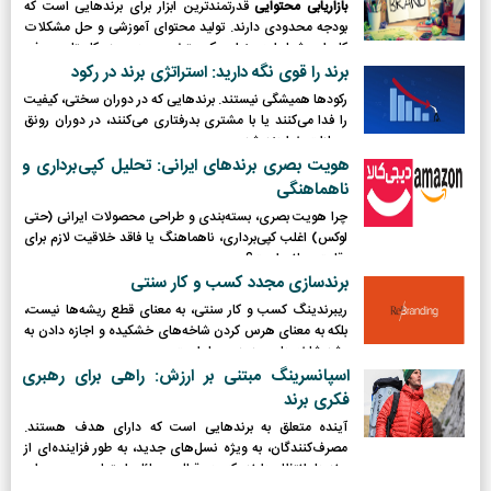
بازاریابی محتوایی
قدرتمندترین ابزار برای برندهایی است که
بودجه محدودی دارند. تولید محتوای آموزشی و حل مشکلات
کاربران، شما را به عنوان یک متخصص در حوزه کاریتان معرفی
می‌کند.
برند را قوی نگه دارید: استراتژی برند در رکود
رکودها همیشگی نیستند. برندهایی که در دوران سختی، کیفیت
را فدا می‌کنند یا با مشتری بدرفتاری می‌کنند، در دوران رونق
مجازات خواهند شد.
هویت بصری برندهای ایرانی: تحلیل کپی‌برداری و
ناهماهنگی
چرا هویت بصری، بسته‌بندی و طراحی محصولات ایرانی (حتی
لوکس) اغلب کپی‌برداری، ناهماهنگ یا فاقد خلاقیت لازم برای
رقابت جهانی است؟
برندسازی مجدد کسب و کار سنتی
ریبرندینگ کسب و کار سنتی، به معنای قطع ریشه‌ها نیست،
بلکه به معنای هرس کردن شاخه‌های خشکیده و اجازه دادن به
رشد شاخه‌های جدید و پربار است.
اسپانسرینگ مبتنی بر ارزش: راهی برای رهبری
فکری برند
آینده متعلق به برندهایی است که دارای هدف هستند.
مصرف‌کنندگان، به ویژه نسل‌های جدید، به طور فزاینده‌ای از
برندها انتظار دارند که در قبال مسائل اجتماعی و محیطی
موضع‌گیری کرده و نقش فعالی ایفا کنند.