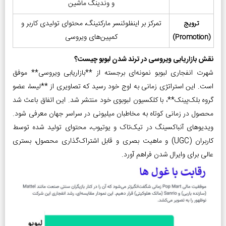
و وندینگ ماشین
تمرکز بر اینفلوئنسر مارکتینگ، محتوای تولیدی کاربر و
ترویج
کمپین‌های ویروسی
(Promotion)
نقش بازاریابی ویروسی در ترند شدن لبوبو چیست؟
شهرت انفجاری لبوبو نمونه‌ای برجسته از **بازاریابی ویروسی** موفق
است. این استراتژی زمانی به اوج خود رسید که تصاویری از **لیسا، عضو
گروه بلک‌پینک**، با کلکسیون لبوبوی خود منتشر شد. این اتفاق باعث شد
محصول در زمانی کوتاه به مخاطبان میلیونی در سراسر جهان معرفی شود.
ویدیوهای آنباکسینگ در تیک‌تاک و یوتیوب، محتوای تولید شده توسط
کاربران (UGC) و ماهیت بصری و قابل اشتراک‌گذاری محصول، بستری
عالی برای وایرال شدن فراهم آورد.