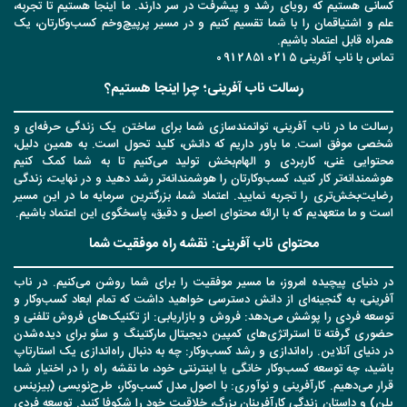
کسانی هستیم که رویای رشد و پیشرفت در سر دارند. ما اینجا هستیم تا تجربه،
علم و اشتیاقمان را با شما تقسیم کنیم و در مسیر پرپیچ‌وخم کسب‌وکارتان، یک
همراه قابل اعتماد باشیم.
تماس با ناب آفرینی 09128510215
رسالت ناب آفرینی؛ چرا اینجا هستیم؟
رسالت ما در ناب آفرینی، توانمندسازی شما برای ساختن یک زندگی حرفه‌ای و
شخصی موفق است. ما باور داریم که دانش، کلید تحول است. به همین دلیل،
محتوایی غنی، کاربردی و الهام‌بخش تولید می‌کنیم تا به شما کمک کنیم
هوشمندانه‌تر کار کنید، کسب‌وکارتان را هوشمندانه‌تر رشد دهید و در نهایت، زندگی
رضایت‌بخش‌تری را تجربه نمایید. اعتماد شما، بزرگترین سرمایه ما در این مسیر
است و ما متعهدیم که با ارائه محتوای اصیل و دقیق، پاسخگوی این اعتماد باشیم.
محتوای ناب آفرینی: نقشه راه موفقیت شما
در دنیای پیچیده امروز، ما مسیر موفقیت را برای شما روشن می‌کنیم. در ناب
آفرینی، به گنجینه‌ای از دانش دسترسی خواهید داشت که تمام ابعاد کسب‌وکار و
توسعه فردی را پوشش می‌دهد: فروش و بازاریابی: از تکنیک‌های فروش تلفنی و
حضوری گرفته تا استراتژی‌های کمپین دیجیتال مارکتینگ و سئو برای دیده‌شدن
در دنیای آنلاین. راه‌اندازی و رشد کسب‌وکار: چه به دنبال راه‌اندازی یک استارتاپ
باشید، چه توسعه کسب‌وکار خانگی یا اینترنتی خود، ما نقشه راه را در اختیار شما
قرار می‌دهیم. کارآفرینی و نوآوری: با اصول مدل کسب‌وکار، طرح‌نویسی (بیزینس
پلن) و داستان زندگی کارآفرینان بزرگ، خلاقیت خود را شکوفا کنید. توسعه فردی