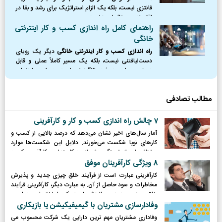
فانتزی نیست، بلکه یک الزام استراتژیک برای رشد و بقا در
اقتصاد دیجیتال امروز است.
راهنمای کامل راه اندازی کسب و کار اینترنتی
خانگی
راه اندازی کسب و کار اینترنتی خانگی
دیگر یک رویای
دست‌نیافتنی نیست، بلکه یک مسیر کاملاً عملی و قابل
دسترس برای هر فرد باانگیزه‌ای است. در این راهنمای
جامع، نقشه راه کاملی از نقطه صفر را ترسیم کردیم؛
مطالب تصادفی
7 چالش راه اندازی کسب و کار و کارآفرینی
آمار سال‌های اخیر نشان می‌دهد که درصد بالایی از کسب و
کارهای نوپا شکست می‌خورند. دلایل این شکست‌ها موارد
مختلفی اعم از خستگی بیش از حد کارمندان و کارآفرین، کمبود
سرمایه، عدم استقبال بازار و ... است.
8 ویژگی کارآفرینان موفق
كارآفرینی عبارت است از فرآیند خلق چیزی جدید و پذیرش
مخاطرات و سود حاصل از آن. به عبارت دیگر، كارآفرینی فرآیند
خلق چیزی جدید و باارزش است كه با اختصاص زمان و
تلاش لازم، و در‌نظر گرفتن ریسك‌‌های مالی، روانی و اجتماعی
وفادارسازی مشتریان با گیمیفیکیشن یا بازیکاری
برای رسیدن به رضایت‌فردی و مالی و استقلال به ثمر می‌رسد.
وفاداری مشتریان مهم ترین دارایی یک شرکت محسوب می