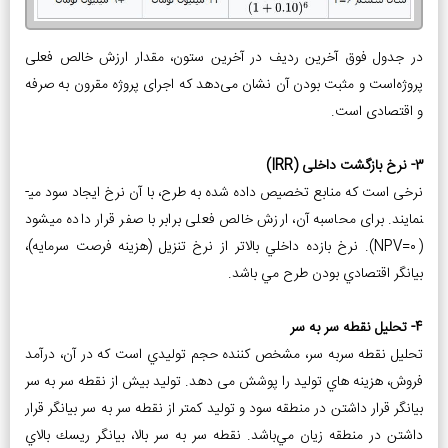
در جدول فوق آخرین ردیف در آخرین ستون، مقدار ارزش خالص فعلی
پروژه‌است و مثبت بودن آن نشان می‌دهد که اجرای پروژه مقرون به صرفه
و اقتصادی است.
3- نرخ بازگشت داخلی (IRR)
نرخی است که منابع تخصیص داده شده به طرح، با آن نرخ ایجاد سود می­
نمایند. برای محاسبه آن، ارزش خالص فعلی برابر با صفر قرار داده می­شود
(NPV=0). نرخ بازده داخلي بالاتر از نرخ تنزيل (هزينه فرصت سرمايه)،
بيانگر اقتصادي بودن طرح مي ­باشد.
4- تحلیل نقطه سر به سر
تحليل نقطه سربه سر، مشخص كننده حجم توليدي است كه در آن، درآمد
فروش، هزينه­ هاي توليد را پوشش می ­دهد. توليد بيش از نقطه سر به سر
بيانگر قرار داشتن در منطقه سود و توليد كم­تر از نقطه سر به سر بيانگر قرار
داشتن در منطقه زيان مي‌باشد. نقطه سر به سر بالا، بيانگر ريسك بالاي