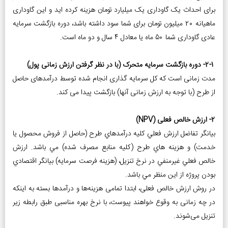
برای احداث یک گاوداری یک میلیارد تومان هزینه کرده اید و این گاوداری
ماهیانه 20 میلیون تومان برای شما سود داشته باشد، دوره بازگشت سرمایه
عادی گاوداری شما 50 ماه یا معادل 4 سال و دو ماه است.
2-1- دوره بازگشت سرمایه متحرک (با در نظر گرفتن ارزش زمانی پول)
مدت زمانی است که کل سرمایه­ گذاری انجام شده توسط درآمدهای حاصل
از طرح (با توجه به ارزش زمانی آن­ها) بازگشت پیدا می کند.
2- ارزش خالص فعلی (NPV)
بيانگر تفاضل ارزش فعلي كليه درآمدهاي طرح (حاصل از فروش محصول يا
خدمت) و هزينه هاي طرح (كليه منابع مصرف شده) مي ­باشد. ارزش
خالص فعلي غيرمنفي در نرخ تنزيل، (هزينه فرصت سرمايه) بيانگر اقتصادي
بودن پروژه از اين منظر مي­ باشد.
در روش ارزش خالص فعلی، ابتدا تمامی هزینه‌ها و درآمدها بسته به اینکه
در چه زمانی به وقوع خواهند پیوست، با نرخ بهره مناسبی طبق رابطه زیر
تنزیل می‌شوند.