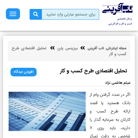
صفحه
نخست
فروش
بازاریابی
بیزینس پلن
تحلیل اقتصادی طرح
مجله اینترنتی ناب آفرینی
کسب
کسب و کار
و
کار
تحلیل اقتصادی طرح کسب و کار
افزودن دیدگاه
کارآفرینی
میثم هاشمی نژاد
توسعه
فردی
اگر در صدد گرفتن وام از
بانک هستید یا قصد
مالی
ارائه طرح کسب و
ناب
کارتان به سرمایه گذار را
آفرینی
دارید، باید روی 7
شاخص به دقت تمرکز