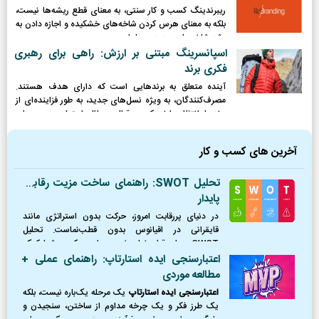
ریبرندینگ کسب و کار سنتی، به معنای قطع ریشه‌ها نیست،
بلکه به معنای هرس کردن شاخه‌های خشکیده و اجازه دادن به
رشد شاخه‌های جدید و پربار است.
اسپانسرینگ مبتنی بر ارزش: راهی برای رهبری
فکری برند
آینده متعلق به برندهایی است که دارای هدف هستند.
مصرف‌کنندگان، به ویژه نسل‌های جدید، به طور فزاینده‌ای از
برندها انتظار دارند که در قبال مسائل اجتماعی و محیطی
موضع‌گیری کرده و نقش فعالی ایفا کنند.
آخرین های کسب و کار
تحلیل SWOT: راهنمای ساخت مزیت رقابتی
پایدار
در دنیای پررقابت امروز، حرکت بدون استراتژی مانند
قایقرانی در اقیانوس بدون قطب‌نماست. تحلیل
SWOT همان قطب‌نمای ضروری است که به شما کمک
می‌کند موقعیت دقیق خود را بشناسید، از طوفان‌ها
اعتبارسنجی ایده استارتاپ: راهنمای عملی +
(تهدیدها) دوری کنید،
مطالعه موردی
اعتبارسنجی ایده استارتاپ
یک مرحله یک‌باره نیست، بلکه
یک طرز فکر و یک چرخه مداوم از ساختن، سنجیدن و