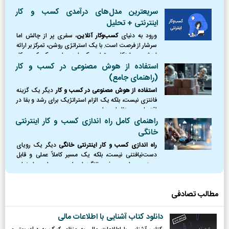
یادگیری است. این فرآیند، مرز بین یک رویای
شکست‌خورده و یک کسب‌وکار موفق را ترسیم می‌کند.
سریعترین مدل‌های درآمدی کسب و کار
اینترنتی + تحلیل
ورود به دنیای
کسب‌وکار آنلاین
، سفری پر از چالش اما
سرشار از فرصت است. با یک استراتژی روشن، تمرکز بر ارائه
ارزش و پشتکار، می‌توان یک ایده را به یک کسب‌وکار
پایدار و سودآور تبدیل کرد.
استفاده از هوش مصنوعی در کسب و کار
(راهنمای جامع)
استفاده از هوش مصنوعی در کسب و کار
دیگر یک گزینه
فانتزی نیست، بلکه یک الزام استراتژیک برای رشد و بقا در
اقتصاد دیجیتال امروز است.
راهنمای کامل راه اندازی کسب و کار اینترنتی
خانگی
راه اندازی کسب و کار اینترنتی خانگی
دیگر یک رویای
دست‌نیافتنی نیست، بلکه یک مسیر کاملاً عملی و قابل
دسترس برای هر فرد باانگیزه‌ای است. در این راهنمای
جامع، نقشه راه کاملی از نقطه صفر را ترسیم کردیم؛
مطالب تصادفی
دانلود کتاب آشنایی با اطلاعات مالی