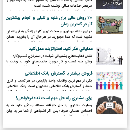
کتاب آشنایی با اطلاعات مالی به منظور کمک به درك بهتر و
سریعتر اطلاعات مـالی نوشـته شـده است.
نویسنده کتاب،
راب درنسفیلد
استاد باسابقه در تجارت، علوم
اقتصادي و روش هاي کمی در دانشـگاه ناتینگهام ترنت است.
20‎ روش عالی برای غلبه بر تنبلی و انجام بیشترین
وي همچنین به‌عنوان بـازرس مسـتقل گزارش‌ها در دانشـگاه
کار در کمترین زمان‎
موراتیوس فعالیت کرده است.
در این مقاله مهمترین و سخت ترین کار در زندگی به قورباغه ای
تشبیه شده که شما مجبورید در هر حال آن ‏را بخورید. همان
کاری که اگر همین الان فکری به حالش نکنید به احتمال زیاد
برای انجام آن تنبلی ‏خواهید کرد‎.‎
عملياتي فكر كنيد، استراتژيك عمل‌كنيد
نقش فعاليت‌هاي پشتيباني شركت در استراتژي كسب‌و‌كار؛
وقتي يك کسب و کار درمورد قابليت‌هاي خود به رقابت با
سايرين مي‌پردازد، مديران متخصص آن در بخش‌هاي منابع
انساني، مالي، IT و ديگر بخش‌ها با نقشي جديد و قدرتمندتر
فروش بیشتر با گسترش بانک اطلاعاتی
مواجه مي‌شوند.
یکی از مهم ترین وظایف واحد بازاریابی در هر کسب و کاری
حفظ و گسترش بانک اطلاعاتی مشتریان است. بانک اطلاعاتی
مشتریان یا پایگاه اطلاعاتی مشتریان مجموعه‌ای سازمان‌یافته
از داده‌های اطلاعاتی جامع و کامل دربار‌ه‌ی مشتریان فعلی یا
برای مشتری راه حل مهم است نه عذرخواهی!
مشتری احتمالی است.
رضایت مشتری به حل خلاقانه مسئله بستگی دارد نه به
احساس همدلی صرف؛ پس اگر اشتباهی از شما سر زد، بیان
«عذرخواهی» کافی نیست.