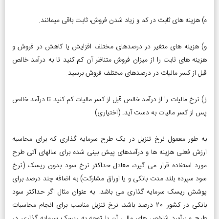
ه) هزینه­ های ثابت در کم و زیاد شدن فروش، ثابت باقی می­مانند.
و) هزینه­ های متغیر در درصد­های مختلف افزایش یا کاهش در فروش و
هزینه ­های ثابت را از میزان فروش متناظر آن کم کنید تا به درآمد خالص
قبل از کسر مالیات در درصدهای مختلف فروش برسید.
ز) نرخ مالیات را از درآمد خالص قبل از کسر مالیات کم کنید تا درآمد خالص
پس از کسر مالیات به دست آید. (اختیاری)
به طور معمول نرخ تنزیل در یک طرح سرمایه گذاری که برای محاسبه
ارزش فعلی هزینه ­ها و درآمدهای پیش­ بینی شده برای سال­های آتی طرح
مورد استفاده قرار می­ گیرد، معادل حداکثر نرخ سود بدون ریسک (نرخ
سود سپرده بلند مدت بانکی و یا اوراق مشارکت) به اضافه چند درصد برای
پوشش ریسک سرمایه گذاری می ­باشد. به عنوان مثال اگر حداکثر سود
بانکی در کشور 20 درصد باشد، نرخ تنزیل مناسب برای انجام محاسبات
طرح و برآورد شاخص ­های مالی آن با توجه به ریسک سرمایه گذاری در