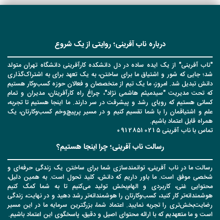
درباره ناب آفرینی؛ روایتی از یک شروع
"ناب آفرینی" از یک ایده ساده در دل دانشکده کارآفرینی دانشگاه تهران متولد
شد؛ جایی که شور و اشتیاق ما برای ساختن، به یک تعهد برای به اشتراک‌گذاری
دانش تبدیل شد. امروز، ما یک تیم از متخصصان و فعالان حوزه کسب‌وکار هستیم
که تحت مدیریت "سیدمیثم هاشمی نژاد"، چراغ راه کارآفرینان، مدیران و تمام
کسانی هستیم که رویای رشد و پیشرفت در سر دارند. ما اینجا هستیم تا تجربه،
علم و اشتیاقمان را با شما تقسیم کنیم و در مسیر پرپیچ‌وخم کسب‌وکارتان، یک
همراه قابل اعتماد باشیم.
تماس با ناب آفرینی 09128510215
رسالت ناب آفرینی؛ چرا اینجا هستیم؟
رسالت ما در ناب آفرینی، توانمندسازی شما برای ساختن یک زندگی حرفه‌ای و
شخصی موفق است. ما باور داریم که دانش، کلید تحول است. به همین دلیل،
محتوایی غنی، کاربردی و الهام‌بخش تولید می‌کنیم تا به شما کمک کنیم
هوشمندانه‌تر کار کنید، کسب‌وکارتان را هوشمندانه‌تر رشد دهید و در نهایت، زندگی
رضایت‌بخش‌تری را تجربه نمایید. اعتماد شما، بزرگترین سرمایه ما در این مسیر
است و ما متعهدیم که با ارائه محتوای اصیل و دقیق، پاسخگوی این اعتماد باشیم.