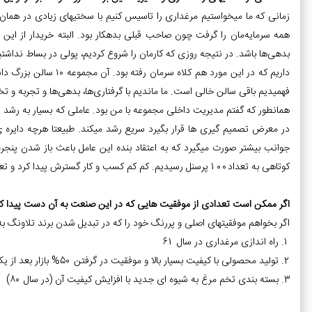
زمانی که ما میخواستیم مرغداری را تاسیس کنیم با سختیهای زیادی در همان ابت
همه سرمایه‌مان را گرفت چون صاحب قبلی بدهکار بود. البته خریدار از ای
بدهی‌ها باشد. در نتیجه روزی که کارمان را شروع کردیم، پولی در بساط نداشتی
داریم که در این مورد هم
فهمیدیم باقی سالن خالی است. ما ماندیم با گرفتاری‌ها، بدهی‌ها و تجربه و 
همانطور که گفتم مدیریت داخلی مجموعه با من بود. عاملی که بسیار به رشد 
در معرض تصمیم گیری ها قرار بگیرد سریع رشد میکند. طبیعتا هرچه دایره ی 
جوانب بیشتر صورت میگیرد که به اعتقاد بنده این عامل باعث باز شدن پنجره
کوتاهی به تعداد100 پرسنل رسیدیم. کم کم کسب و کار گسترش پیدا کرد و تعداد شرکا نیز محدود شد.
اگر ممکن است تعدادی از موفقیت هایی که در این صنعت به آن دست پیدا کرده ا
اگر بخواهم موفقیتهای اصلی و پررنگ خود را که در تبدیل شدن برند تلاونگ به
1. راه اندازی مرغداری در سال 61
2. تولید محصولی با کیفیت بسیار بالا و موفقیت در گرفتن 50% بازار بعد از یک سال (در سال 72)
3. بسته بندی تخم مرغ به شیوه ای جدید با افزایش کیفیت آن (در سال 80)