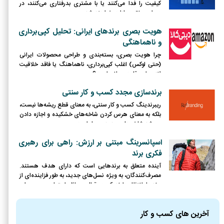
کیفیت را فدا می‌کنند یا با مشتری بدرفتاری می‌کنند، در
دوران رونق مجازات خواهند شد.
هویت بصری برندهای ایرانی: تحلیل کپی‌برداری
و ناهماهنگی
چرا هویت بصری، بسته‌بندی و طراحی محصولات ایرانی
(حتی لوکس) اغلب کپی‌برداری، ناهماهنگ یا فاقد خلاقیت
لازم برای رقابت جهانی است؟
برندسازی مجدد کسب و کار سنتی
ریبرندینگ کسب و کار سنتی، به معنای قطع ریشه‌ها نیست،
بلکه به معنای هرس کردن شاخه‌های خشکیده و اجازه دادن
به رشد شاخه‌های جدید و پربار است.
اسپانسرینگ مبتنی بر ارزش: راهی برای رهبری
فکری برند
آینده متعلق به برندهایی است که دارای هدف هستند.
مصرف‌کنندگان، به ویژه نسل‌های جدید، به طور فزاینده‌ای از
برندها انتظار دارند که در قبال مسائل اجتماعی و محیطی
موضع‌گیری کرده و نقش فعالی ایفا کنند.
آخرین های کسب و کار