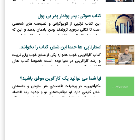
می‌کنند، بعضی‌ها چُرت می‌زنند و دائما از خودشان می‌پرسند:
«پس کِی تموم میشه؟»
کتاب صوتی: پدر پولدار پدر بی پول
این کتاب ترکیبی از اتوبیوگرافی و نصیحت های شخصی
است تا نکاتی درمورد ثروتمند بودن یادمان بدهد و این که
چطور از لحاظ مالی مستقل شویم. رابرت کیوساکی اذعان می
کند آنچه در کتابش – که از پرفروشترین آثار نیویورک تایمز
استارتاپی ها حتما این شش کتاب را بخوانند!
محسوب می شود- به خواننده اش می آموزد، مسائلی ست
که در جامعه نیاموخته ایم و آنچه طبقه ی بالای جامعه به
کتاب کارآفرینی خوب همواره یکی از منابع خوب برای تربیت
فرزندان شان می آموزند، دانش لازم و اساسی برای ثروتمند
و رشد کارآفرینی در دنیا بوده است؛ خصوصا کتاب های
شدن (و ثروتمند ماندن) است.
کارآفرینی کاربردی و مفید و پرفروش دنیا.
آیا شما می توانید یک کارآفرین موفق باشید؟
«کارآفرین» در پیشرفت اقتصادی هر سازمان و جامعه‌ای
نقش کلیدی دارد. او موقعیت‌های نو و جدید رابه اقتصاد
معرفی می‌کند. او فقط مالک سرمایه‌های سازمان نیست، بلکه
با به دست گرفتن رهبری کسب و کار با استعداد‌ها و قوای
ذهنی خود، از فرصت‌ها به سرعت بهره‌برداری می‌کند.