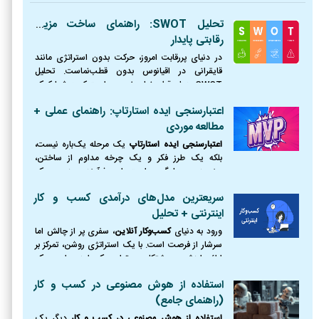
تحلیل SWOT: راهنمای ساخت مزیت
رقابتی پایدار
در دنیای پررقابت امروز، حرکت بدون استراتژی مانند
قایقرانی در اقیانوس بدون قطب‌نماست. تحلیل
SWOT همان قطب‌نمای ضروری است که به شما کمک
می‌کند موقعیت دقیق خود را بشناسید، از طوفان‌ها
اعتبارسنجی ایده استارتاپ: راهنمای عملی +
(تهدیدها) دوری کنید،
مطالعه موردی
اعتبارسنجی ایده استارتاپ
یک مرحله یک‌باره نیست،
بلکه یک طرز فکر و یک چرخه مداوم از ساختن،
سنجیدن و یادگیری است. این فرآیند، مرز بین یک
رویای شکست‌خورده و یک کسب‌وکار موفق را ترسیم
سریعترین مدل‌های درآمدی کسب و کار
می‌کند.
اینترنتی + تحلیل
ورود به دنیای
کسب‌وکار آنلاین
، سفری پر از چالش اما
سرشار از فرصت است. با یک استراتژی روشن، تمرکز بر
ارائه ارزش و پشتکار، می‌توان یک ایده را به یک
کسب‌وکار پایدار و سودآور تبدیل کرد.
استفاده از هوش مصنوعی در کسب و کار
(راهنمای جامع)
استفاده از هوش مصنوعی در کسب و کار
دیگر یک