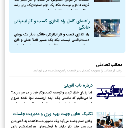
گزینه فانتزی نیست، بلکه یک الزام استراتژیک برای رشد
و بقا در اقتصاد دیجیتال امروز است.
راهنمای کامل راه اندازی کسب و کار اینترنتی
خانگی
راه اندازی کسب و کار اینترنتی خانگی
دیگر یک رویای
دست‌نیافتنی نیست، بلکه یک مسیر کاملاً عملی و قابل
دسترس برای هر فرد باانگیزه‌ای است. در این راهنمای
جامع، نقشه راه کاملی از نقطه صفر را ترسیم کردیم؛
مطالب تصادفی
برخی از مطالب را بصورت تصادفی در قسمت پایین مشاهده می فرمایید
درباره ناب آفرینی
آیا رؤیای خلق کردن و توسعه کسب‌وکار خود را در سر دارید؟
ما می‌دانیم که داشتن یک ایده ارزشمند، تنها نقطه شروع
است. مسیر تبدیل این ایده به یک کسب‌وکار موفق و برندی
درخشان، مسیری پر از چالش، پرسش و لحظاتی است که به
تکنیک هایی جهت بهره وری و مدیریت جلسات
یک راهنما و هم‌سفر قابل اعتماد نیاز دارید؛
وقتی اسم جلسه می‌آید یک تصویر خسته‌کننده به ذهن‌مان
می‌رسد: چند نفر دارند با گوشی‌های هوشمندشان بازی