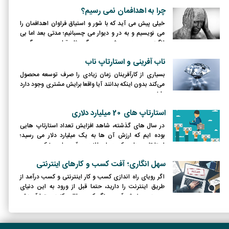
زیربنا و شالوده بازاریابی خدمات است و امروزه به یکی از
چرا به اهدافمان نمی رسیم؟
استراتژی های محوری و حیاتی بسیاری از شرکتهای خدمت
محور همچون بانک ها مبدل گشته است.
خیلی پیش می آید که با شور و استیاق فراوان اهدافمان را
می نویسیم و به در و دیوار می چسبانیم؛ مدتی بعد اما بی
انگیزه و سرد می شویم و دیگر مثل قبل، روحیه پیگیری
نداریم.
ناب آفرینی و استارتاپ ناب
بسیاری از کارآفرینان زمان زیادی را صرف توسعه محصول
می‌کند بدون اینکه بدانند آیا واقعا برایش مشتری وجود دارد
یا نه.
استارتاپ های 20 میلیارد دلاری
در سال های گذشته، شاهد افزایش تعداد استارتاپ هایی
بوده ایم که ارزش آن ها به یک میلیارد دلار می رسید؛
استارتاپ هایی که در اصطلاح به آن ها «یونیکورن» می
گویند. اما رشد مالی برخی از آنان به قدری زیاد بوده است که
سهل انگاری؛ آفت کسب و کارهای اینترنتی
ارزش آن ها در آینده قابل تخمین زدن نیست.
اگر رویای راه اندازی کسب و کار اینترنتی و کسب درآمد از
طریق اینترنت را دارید، حتما قبل از ورود به این دنیای
پیچیده و خوش آب و رنگ کمی مطالعه کنید؛ حتما آموزش
ببینید و گول ظاهر فریبنده شعارهای یک شبه پولدار شدن را
نخورید.