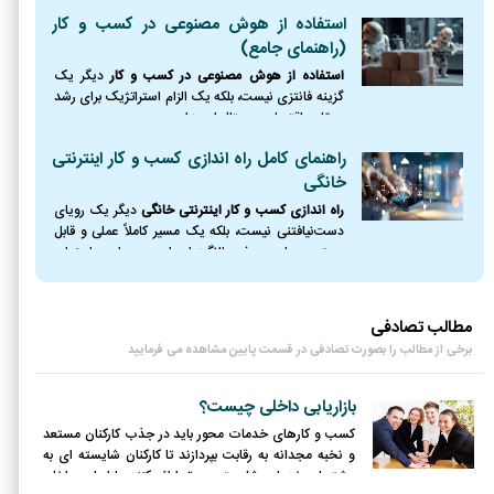
کسب‌وکار پایدار و سودآور تبدیل کرد.
استفاده از هوش مصنوعی در کسب و کار
(راهنمای جامع)
استفاده از هوش مصنوعی در کسب و کار
دیگر یک
گزینه فانتزی نیست، بلکه یک الزام استراتژیک برای رشد
و بقا در اقتصاد دیجیتال امروز است.
راهنمای کامل راه اندازی کسب و کار اینترنتی
خانگی
راه اندازی کسب و کار اینترنتی خانگی
دیگر یک رویای
دست‌نیافتنی نیست، بلکه یک مسیر کاملاً عملی و قابل
دسترس برای هر فرد باانگیزه‌ای است. در این راهنمای
جامع، نقشه راه کاملی از نقطه صفر را ترسیم کردیم؛
مطالب تصادفی
برخی از مطالب را بصورت تصادفی در قسمت پایین مشاهده می فرمایید
بازاریابی داخلی چیست؟
کسب و کارهای خدمات محور باید در جذب کارکنان مستعد
و نخبه مجدانه به رقابت بپردازند تا کارکنان شایسته ای به
مشتریان خدمات شایسته و برتر ارائه کنند. بازاریابی داخلی