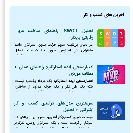
آخرین های کسب و کار
تحلیل SWOT: راهنمای ساخت مزیت
رقابتی پایدار
در دنیای پررقابت امروز، حرکت بدون استراتژی مانند
قایقرانی در اقیانوس بدون قطب‌نماست. تحلیل
SWOT همان قطب‌نمای ضروری است که به شما کمک
می‌کند موقعیت دقیق خود را بشناسید، از طوفان‌ها
اعتبارسنجی ایده استارتاپ: راهنمای عملی +
(تهدیدها) دوری کنید،
مطالعه موردی
اعتبارسنجی ایده استارتاپ
یک مرحله یک‌باره نیست،
بلکه یک طرز فکر و یک چرخه مداوم از ساختن،
سنجیدن و یادگیری است. این فرآیند، مرز بین یک
رویای شکست‌خورده و یک کسب‌وکار موفق را ترسیم
سریعترین مدل‌های درآمدی کسب و کار
می‌کند.
اینترنتی + تحلیل
ورود به دنیای
کسب‌وکار آنلاین
، سفری پر از چالش اما
سرشار از فرصت است. با یک استراتژی روشن، تمرکز بر
ارائه ارزش و پشتکار، می‌توان یک ایده را به یک