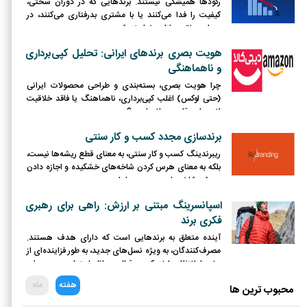
رکودها همیشگی نیستند. برندهایی که در دوران سختی،
کیفیت را فدا می‌کنند یا با مشتری بدرفتاری می‌کنند، در
دوران رونق مجازات خواهند شد.
هویت بصری برندهای ایرانی: تحلیل کپی‌برداری
و ناهماهنگی
چرا هویت بصری، بسته‌بندی و طراحی محصولات ایرانی
(حتی لوکس) اغلب کپی‌برداری، ناهماهنگ یا فاقد خلاقیت
لازم برای رقابت جهانی است؟
برندسازی مجدد کسب و کار سنتی
ریبرندینگ کسب و کار سنتی، به معنای قطع ریشه‌ها نیست،
بلکه به معنای هرس کردن شاخه‌های خشکیده و اجازه دادن
به رشد شاخه‌های جدید و پربار است.
اسپانسرینگ مبتنی بر ارزش: راهی برای رهبری
فکری برند
آینده متعلق به برندهایی است که دارای هدف هستند.
مصرف‌کنندگان، به ویژه نسل‌های جدید، به طور فزاینده‌ای از
برندها انتظار دارند که در قبال مسائل اجتماعی و محیطی
موضع‌گیری کرده و نقش فعالی ایفا کنند.
هفته
ماه
محبوب ترین ها