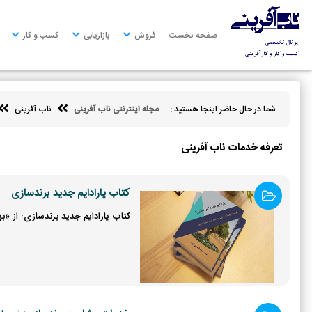
صفحه
نخست
صفحه نخست
فروش
بازاریابی
کسب و کار
فروش
بازاریابی
شما در حال حاضر اینجا هستید :
مجله اینترنتی ناب آفرینی
ناب آفرینی
کسب
و
کار
تعرفه خدمات ناب آفرینی
کارآفرینی
کتاب پارادایم جدید برندسازی
توسعه
فردی
کتاب پارادایم جدید برندسازی: از «به
مالی
ناب
آفرینی