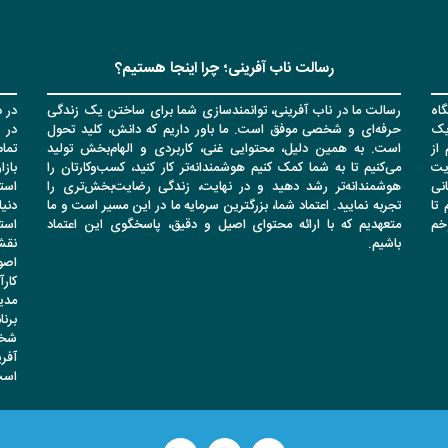
رسالت ناب آفرینی؛ چرا اینجا هستیم؟
اه
رسالت ما در ناب آفرینی، توانمندسازی شما برای ساختن یک زندگی
در د
یک
حرفه‌ای و شخصی موفق است. ما باور داریم که دانش، کلید تحول
در 
از
است. به همین دلیل، محتوایی غنی، کاربردی و الهام‌بخش تولید
تما
یت
می‌کنیم تا به شما کمک کنیم هوشمندانه‌تر کار کنید، کسب‌وکارتان را
باز
انی
هوشمندانه‌تر رشد دهید و در نهایت، زندگی رضایت‌بخش‌تری را
است
تا
تجربه نمایید. اعتماد شما، بزرگترین سرمایه ما در این مسیر است و ما
دنیا
وخم
متعهدیم که با ارائه محتوای اصیل و دقیق، پاسخگوی این اعتماد
است
باشیم.
نقشه
اصو
کار
مدی
برن
شخص
آفر
است