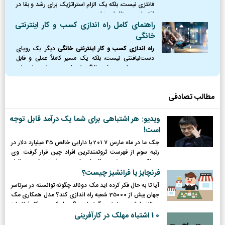
فانتزی نیست، بلکه یک الزام استراتژیک برای رشد و بقا در
اقتصاد دیجیتال امروز است.
راهنمای کامل راه اندازی کسب و کار اینترنتی
خانگی
راه اندازی کسب و کار اینترنتی خانگی
دیگر یک رویای
دست‌نیافتنی نیست، بلکه یک مسیر کاملاً عملی و قابل
دسترس برای هر فرد باانگیزه‌ای است. در این راهنمای
جامع، نقشه راه کاملی از نقطه صفر را ترسیم کردیم؛
مطالب تصادفی
ویدیو: هر اشتباهی برای شما یک درآمد قابل توجه
است!
جک ما در ماه مارس 2017 با دارایی خالص 45 میلیارد دلار در
رتبه سوم از فهرست ثروتمندترین افراد چین قرار گرفت. وی
هم‌اکنون در رتبه ۲۰ از فهرست ثروتمندترین افراد
جهان مجله فوربز قرار دارد.
فرنچایز یا فرانشیز چیست؟
آیا تا به حال فکر کرده اید مک دونالد چگونه توانسته در سرتاسر
جهان بیش از 35000 شعبه راه اندازی کند؟ مدل همکاری مک
دونالد با شعبه هایش چگونه است؟ مدل کسب و کار فرانچایز
یا فرانشیز چیست و چگونه برای همکاری شرکت ها استفاده می
10 اشتباه مهلک در کارآفرینی
شود؟