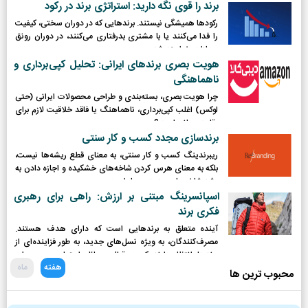
می‌کند.
برند را قوی نگه دارید: استراتژی برند در رکود
رکودها همیشگی نیستند. برندهایی که در دوران سختی، کیفیت
را فدا می‌کنند یا با مشتری بدرفتاری می‌کنند، در دوران رونق
مجازات خواهند شد.
هویت بصری برندهای ایرانی: تحلیل کپی‌برداری و
ناهماهنگی
چرا هویت بصری، بسته‌بندی و طراحی محصولات ایرانی (حتی
لوکس) اغلب کپی‌برداری، ناهماهنگ یا فاقد خلاقیت لازم برای
رقابت جهانی است؟
برندسازی مجدد کسب و کار سنتی
ریبرندینگ کسب و کار سنتی، به معنای قطع ریشه‌ها نیست،
بلکه به معنای هرس کردن شاخه‌های خشکیده و اجازه دادن به
رشد شاخه‌های جدید و پربار است.
اسپانسرینگ مبتنی بر ارزش: راهی برای رهبری
فکری برند
آینده متعلق به برندهایی است که دارای هدف هستند.
مصرف‌کنندگان، به ویژه نسل‌های جدید، به طور فزاینده‌ای از
برندها انتظار دارند که در قبال مسائل اجتماعی و محیطی
هفته
ماه
موضع‌گیری کرده و نقش فعالی ایفا کنند.
محبوب ترین ها