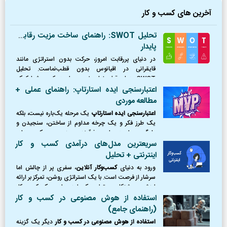
آخرین های کسب و کار
تحلیل SWOT: راهنمای ساخت مزیت رقابتی
پایدار
در دنیای پررقابت امروز، حرکت بدون استراتژی مانند
قایقرانی در اقیانوس بدون قطب‌نماست. تحلیل
SWOT همان قطب‌نمای ضروری است که به شما کمک
می‌کند موقعیت دقیق خود را بشناسید، از طوفان‌ها
اعتبارسنجی ایده استارتاپ: راهنمای عملی +
(تهدیدها) دوری کنید،
مطالعه موردی
اعتبارسنجی ایده استارتاپ
یک مرحله یک‌باره نیست، بلکه
یک طرز فکر و یک چرخه مداوم از ساختن، سنجیدن و
یادگیری است. این فرآیند، مرز بین یک رویای
شکست‌خورده و یک کسب‌وکار موفق را ترسیم می‌کند.
سریعترین مدل‌های درآمدی کسب و کار
اینترنتی + تحلیل
ورود به دنیای
کسب‌وکار آنلاین
، سفری پر از چالش اما
سرشار از فرصت است. با یک استراتژی روشن، تمرکز بر ارائه
ارزش و پشتکار، می‌توان یک ایده را به یک کسب‌وکار
پایدار و سودآور تبدیل کرد.
استفاده از هوش مصنوعی در کسب و کار
(راهنمای جامع)
استفاده از هوش مصنوعی در کسب و کار
دیگر یک گزینه