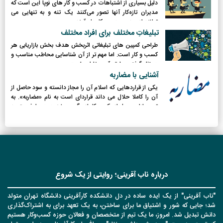
دلیل بسیاری از اشتباهات در کسب و کار های نوپا این است که
مدیران تازه‌کار آنها تصور می‌کنند یک‌ تنه و به‌ تنهایی می‌
توانند از عهده‌ی همه‌ی کارها برآیند.
تبلیغاتِ مختلف برای افراد مختلف
طراحی کمپین های تبلیغاتی اثربخش هدف بخش بازاریابی هر
کسب و کار است. اما مهم تر از آن شناسایی محاطب مناسب و
در نظر گرفتن سلیقه آن مخاطب است.
آشنایی با مضاربه
یکی از قراردهایی که اسلام آن را مجاز دانسته و سود حاصل از
آن را کاملا حلال می داند قراردای است به نام «مضاربه». به
تعبیر بازاری، پول از یکی و کار ازدیگری و نیز هر دو طرف متعهد
می شوند تا سود حاصله را بر اساس نسبتی که با هم قرار گذشته
اند بین خود تقسیم کنند. نکته مهم در مضاربه آن است که این
عقد شرعی با کمی بی دقتی، آلوده به حرام شده و سر از ربا در
می آورد.
درباره ناب آفرینی؛ روایتی از یک شروع
"ناب آفرینی" از یک ایده ساده در دل دانشکده کارآفرینی دانشگاه تهران متولد
شد؛ جایی که شور و اشتیاق ما برای ساختن، به یک تعهد برای به اشتراک‌گذاری
دانش تبدیل شد. امروز، ما یک تیم از متخصصان و فعالان حوزه کسب‌وکار هستیم