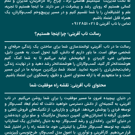
که تحت مدیریت "سیدمیثم هاشمی نژاد"، چراغ راه کارآفرینان، مدیران و تمام
کسانی هستیم که رویای رشد و پیشرفت در سر دارند. ما اینجا هستیم تا تجربه،
علم و اشتیاقمان را با شما تقسیم کنیم و در مسیر پرپیچ‌وخم کسب‌وکارتان، یک
همراه قابل اعتماد باشیم.
تماس با ناب آفرینی 09128510215
رسالت ناب آفرینی؛ چرا اینجا هستیم؟
رسالت ما در ناب آفرینی، توانمندسازی شما برای ساختن یک زندگی حرفه‌ای و
شخصی موفق است. ما باور داریم که دانش، کلید تحول است. به همین دلیل،
محتوایی غنی، کاربردی و الهام‌بخش تولید می‌کنیم تا به شما کمک کنیم
هوشمندانه‌تر کار کنید، کسب‌وکارتان را هوشمندانه‌تر رشد دهید و در نهایت، زندگی
رضایت‌بخش‌تری را تجربه نمایید. اعتماد شما، بزرگترین سرمایه ما در این مسیر
است و ما متعهدیم که با ارائه محتوای اصیل و دقیق، پاسخگوی این اعتماد باشیم.
محتوای ناب آفرینی: نقشه راه موفقیت شما
در دنیای پیچیده امروز، ما مسیر موفقیت را برای شما روشن می‌کنیم. در ناب
آفرینی، به گنجینه‌ای از دانش دسترسی خواهید داشت که تمام ابعاد کسب‌وکار و
توسعه فردی را پوشش می‌دهد: فروش و بازاریابی: از تکنیک‌های فروش تلفنی و
حضوری گرفته تا استراتژی‌های کمپین دیجیتال مارکتینگ و سئو برای دیده‌شدن
در دنیای آنلاین. راه‌اندازی و رشد کسب‌وکار: چه به دنبال راه‌اندازی یک استارتاپ
باشید، چه توسعه کسب‌وکار خانگی یا اینترنتی خود، ما نقشه راه را در اختیار شما
قرار می‌دهیم. کارآفرینی و نوآوری: با اصول مدل کسب‌وکار، طرح‌نویسی (بیزینس